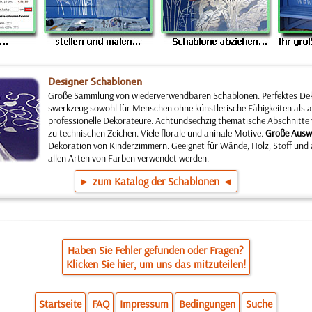
Designer Schablonen
Große Sammlung von wieder­verwendbaren Schablonen. Perfektes Dek
swerk­zeug sowohl für Menschen ohne künstlerische Fähig­keiten als a
profes­sionelle Dekorateure. Achtundsechzig thematische Abschnitte
zu technischen Zeichen. Viele florale und aninale Motive.
Große Ausw
Dekoration von Kinderzimmern. Geeignet für Wände, Holz, Stoff und 
allen Arten von Farben verwendet werden.
► zum Katalog der Schablonen ◄
Haben Sie Fehler gefunden oder Fragen?
Klicken Sie hier, um uns das mitzuteilen!
Startseite
FAQ
Impressum
Bedingungen
Suche