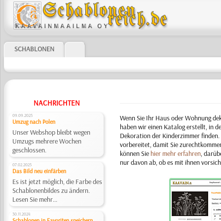
SCHABLONEN
NACHRICHTEN
09.09.2025
Wenn Sie Ihr Haus oder Wohnung dekor
Umzug nach Polen
haben wir einen Katalog erstellt, in 
Unser Webshop bleibt wegen
Dekoration der Kinderzimmer finden. 
Umzugs mehrere Wochen
vorbereitet, damit Sie zurechtkommen
geschlossen.
können Sie
hier mehr erfahren
, darüb
nur davon ab, ob es mit ihnen vorsic
07.02.2025
Das Bild neu einfärben
Es ist jetzt möglich, die Farbe des
Schablonenbildes zu ändern.
Lesen Sie mehr...
30.11.2024
Schablonen in Favoriten speichern