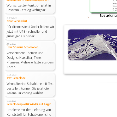
Wunschzettel-Funktion jetzt in
unserem Katalog verfügbar
>
18.04.2024
Neue Versandart
Für die meisten Länder liefern wir
jetzt mit UPS - schneller und
günstiger als bisher
29.12.2023
Über 50 neue Schablonen
Verschiedene Themen und
Designs: Klassiker, Tiere,
Pflanzen. Mehrere Texte aus dem
Koran.
13.08.2023
Text-Schablone
Wenn Sie eine Schablone mit Text
bestellen, können Sie jetzt die
Zeilenausrichtung wählen
13.03.2023
Schablonenplastik wieder auf Lager
Probleme mit der Lieferung von
Kunststoff für Schablonen sind