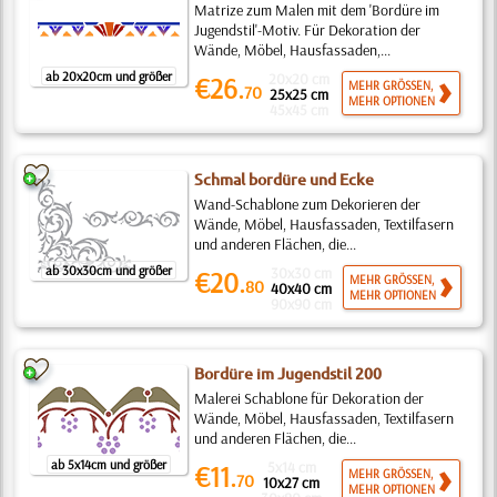
Matrize zum Malen mit dem 'Bordüre im
Jugendstil'-Motiv. Für Dekoration der
Wände, Möbel, Hausfassaden,...
ab 20x20cm und größer
20x20 cm
€26.
MEHR GRÖSSEN,
70
25x25 cm
MEHR OPTIONEN
45x45 cm
Schmal bordüre und Ecke
Wand-Schablone zum Dekorieren der
Wände, Möbel, Hausfassaden, Textilfasern
und anderen Flächen, die...
ab 30x30cm und größer
30x30 cm
€20.
MEHR GRÖSSEN,
80
40x40 cm
MEHR OPTIONEN
90x90 cm
Bordüre im Jugendstil 200
Malerei Schablone für Dekoration der
Wände, Möbel, Hausfassaden, Textilfasern
und anderen Flächen, die...
ab 5x14cm und größer
5x14 cm
€11.
MEHR GRÖSSEN,
70
10x27 cm
MEHR OPTIONEN