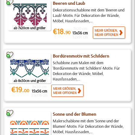
Beeren und Laub
Dekorationsschablone mit dem 'Beeren und
Laub'-Motiv. Für Dekoration der Wände,
Möbel, Hausfassaden,...
ab 7x20cm und größer
7x20 cm
€18.
MEHR GRÖSSEN,
90
13x36 cm
MEHR OPTIONEN
32x91 cm
Bordürenmotiv mit Schildern
Schablone zum Malen mit dem
'Bordürenmotiv mit Schildern'-Motiv. Für
Dekoration der Wände, Möbel,
Hausfassaden,...
ab 8x30cm und größer
8x30 cm
€19.
MEHR GRÖSSEN,
00
15x56 cm
MEHR OPTIONEN
31x116 cm
Sonne und der Blumen
Malerschablone mit dem 'Sonne und der
Blumen'-Motiv. Für Dekoration der Wände,
Möbel, Hausfassaden,...