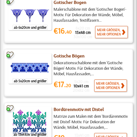
Gotischer Bogen
Malerschablone mit dem 'Gotischer Bogen'-
Motiv. Für Dekoration der Wände, Möbel,
Hausfassaden, Textilfasern...
ab 6x20cm und größer
6x20 cm
€16.
MEHR GRÖSSEN,
40
15x48 cm
MEHR OPTIONEN
30x100 cm
Gotische Bögen
Dekorationsschablone mit dem 'Gotische
Bögen'-Motiv. Für Dekoration der Wände,
Möbel, Hausfassaden,...
ab 5x20cm und größer
5x20 cm
€17.
MEHR GRÖSSEN,
20
10x41 cm
MEHR OPTIONEN
20x82 cm
Bordürenmotiv mit Distel
Matrize zum Malen mit dem 'Bordürenmotiv
mit Distel'-Motiv. Für Dekoration der
Wände, Möbel, Hausfassaden,...
ab 13x41cm und größer
13x41 cm