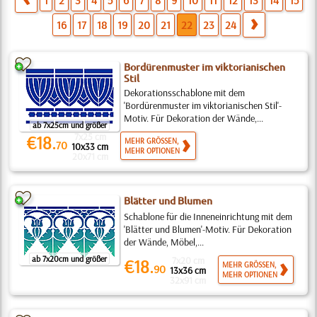
1
2
3
4
5
6
7
8
9
10
11
12
13
14
15
16
17
18
19
20
21
22
23
24
Bordürenmuster im viktorianischen
Stil
Dekorationsschablone mit dem
'Bordürenmuster im viktorianischen Stil'-
Motiv. Für Dekoration der Wände,...
ab 7x25cm und größer
7x25 cm
€18.
MEHR GRÖSSEN,
70
10x33 cm
MEHR OPTIONEN
20x71 cm
Blätter und Blumen
Schablone für die Inneneinrichtung mit dem
'Blätter und Blumen'-Motiv. Für Dekoration
der Wände, Möbel,...
ab 7x20cm und größer
7x20 cm
€18.
MEHR GRÖSSEN,
90
13x36 cm
MEHR OPTIONEN
32x91 cm