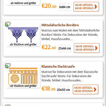
ab 4x60cm und größer
4x60 cm
€20.
MEHR GRÖSSEN,
60
6x84 cm
MEHR OPTIONEN
12x180 cm
Mittelalterliche Bordüre
Matrize zum Malen mit dem 'Mittelalterliche
Bordüre'-Motiv. Für Dekoration der Wände,
Möbel, Hausfassaden,...
ab 10x20cm und größer
10x20 cm
€22.
MEHR GRÖSSEN,
60
25x46 cm
MEHR OPTIONEN
50x100 cm
Klassische Dachtraufe
Matrize für Dekoration mit dem 'Klassische
Dachtraufe'-Motiv. Für Dekoration der
Wände, Möbel, Hausfassaden,...
ab 13x20cm und größer
13x20 cm
€18.
MEHR GRÖSSEN,
90
20x30 cm
MEHR OPTIONEN
40x62 cm