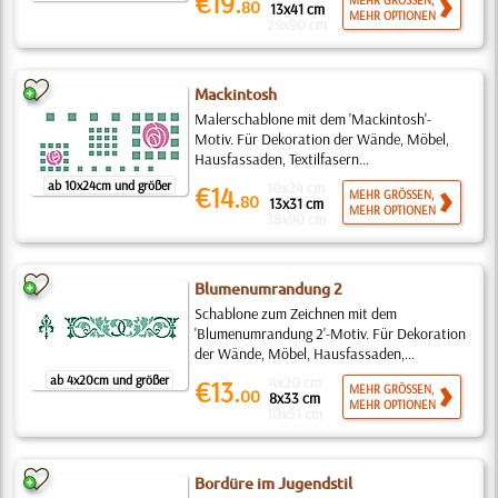
€19.
MEHR GRÖSSEN,
80
13x41 cm
MEHR OPTIONEN
29x90 cm
Mackintosh
Malerschablone mit dem 'Mackintosh'-
Motiv. Für Dekoration der Wände, Möbel,
Hausfassaden, Textilfasern...
ab 10x24cm und größer
10x24 cm
€14.
MEHR GRÖSSEN,
80
13x31 cm
MEHR OPTIONEN
38x90 cm
Blumenumrandung 2
Schablone zum Zeichnen mit dem
'Blumenumrandung 2'-Motiv. Für Dekoration
der Wände, Möbel, Hausfassaden,...
ab 4x20cm und größer
4x20 cm
€13.
MEHR GRÖSSEN,
00
8x33 cm
MEHR OPTIONEN
10x51 cm
Bordüre im Jugendstil