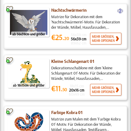
b
Nachtschwärmerin
Matrize für Dekoration mit dem
'Nachtschwärmerin'-Motiv. Für Dekoration
der Wände, Möbel, Hausfassaden,...
ab 56x39cm und größer
56x39 cm
€25.
MEHR GRÖSSEN,
20
56x39 cm
MEHR OPTIONEN
89x62 cm
Kleine Schlangenart 01
Dekorationsschablone mit dem 'Kleine
Schlangenart 01'-Motiv. Für Dekoration der
Wände, Möbel, Hausfassaden,...
ab 18x15cm und größer
18x15 cm
€11.
MEHR GRÖSSEN,
50
20x16 cm
MEHR OPTIONEN
60x49 cm
Farbige Kobra 01
Matrize zum Malen mit dem 'Farbige Kobra
01'-Motiv. Für Dekoration der Wände,
Möbel, Hausfassaden, Textilfasern...