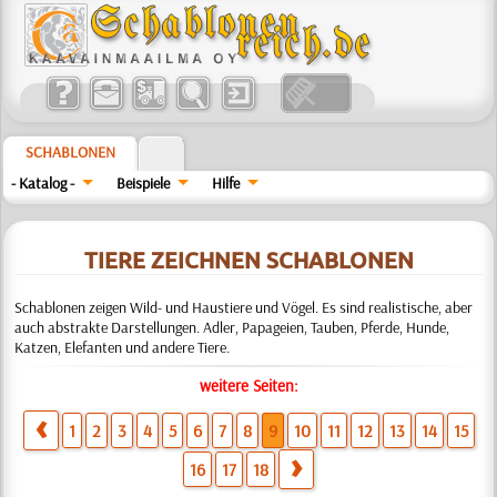
SCHABLONEN
- Katalog -
Beispiele
Hilfe
TIERE ZEICHNEN SCHABLONEN
Schablonen zeigen Wild- und Haustiere und Vögel. Es sind realistische, aber
auch abstrakte Darstellungen. Adler, Papageien, Tauben, Pferde, Hunde,
Katzen, Elefanten und andere Tiere.
weitere Seiten:
1
2
3
4
5
6
7
8
9
10
11
12
13
14
15
16
17
18