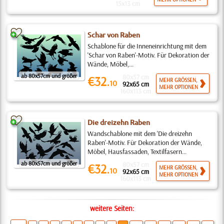
15x13 cm
Schar von Raben
Schablone für die Inneneinrichtung mit dem
'Schar von Raben'-Motiv. Für Dekoration der
Wände, Möbel,...
ab 80x57cm und größer
80x57 cm
€32.
MEHR GRÖSSEN,
10
92x65 cm
MEHR OPTIONEN
160x113 cm
Die dreizehn Raben
Wandschablone mit dem 'Die dreizehn
Raben'-Motiv. Für Dekoration der Wände,
Möbel, Hausfassaden, Textilfasern...
ab 80x57cm und größer
80x57 cm
€32.
MEHR GRÖSSEN,
10
92x65 cm
MEHR OPTIONEN
160x113 cm
weitere Seiten: