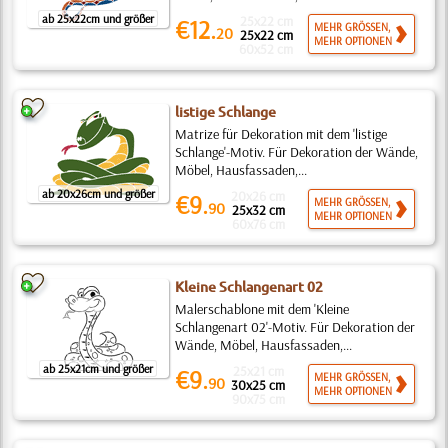
ab 25x22cm und größer
25x22 cm
€12.
MEHR GRÖSSEN,
20
25x22 cm
MEHR OPTIONEN
60x52 cm
listige Schlange
Matrize für Dekoration mit dem 'listige
Schlange'-Motiv. Für Dekoration der Wände,
Möbel, Hausfassaden,...
ab 20x26cm und größer
20x26 cm
€9.
MEHR GRÖSSEN,
90
25x32 cm
MEHR OPTIONEN
60x76 cm
Kleine Schlangenart 02
Malerschablone mit dem 'Kleine
Schlangenart 02'-Motiv. Für Dekoration der
Wände, Möbel, Hausfassaden,...
ab 25x21cm und größer
25x21 cm
€9.
MEHR GRÖSSEN,
90
30x25 cm
MEHR OPTIONEN
90x75 cm