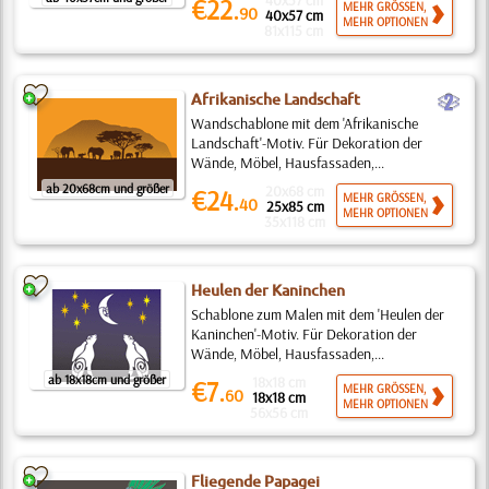
40x57 cm
€22.
MEHR GRÖSSEN,
90
40x57 cm
MEHR OPTIONEN
81x115 cm
b
Afrikanische Landschaft
Wandschablone mit dem 'Afrikanische
Landschaft'-Motiv. Für Dekoration der
Wände, Möbel, Hausfassaden,...
ab 20x68cm und größer
20x68 cm
€24.
MEHR GRÖSSEN,
40
25x85 cm
MEHR OPTIONEN
35x118 cm
Heulen der Kaninchen
Schablone zum Malen mit dem 'Heulen der
Kaninchen'-Motiv. Für Dekoration der
Wände, Möbel, Hausfassaden,...
ab 18x18cm und größer
18x18 cm
€7.
MEHR GRÖSSEN,
60
18x18 cm
MEHR OPTIONEN
56x56 cm
Fliegende Papagei