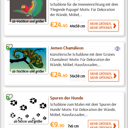
Schablone für die Inneneinrichtung mit dem
'Fliegende Papagei'-Motiv. Für Dekoration
der Wände, Möbel,...
ab 44x58cm und größer
44x58 cm
€24.
MEHR GRÖSSEN,
40
44x58 cm
MEHR OPTIONEN
88x116 cm
b
Jemen Chamäleon
Künstlerische Schablone mit dem 'Grünes
Chamäleon'-Motiv. Für Dekoration der
Wände, Möbel, Hausfassaden,...
ab 56x38cm und größer
56x38 cm
€24.
MEHR GRÖSSEN,
40
56x38 cm
MEHR OPTIONEN
120x81 cm
Spuren der Hunde
Schablone zum Malen mit dem 'Spuren der
Hunde'-Motiv. Für Dekoration der Wände,
Möbel, Hausfassaden,...
ab 5x5cm und größer
5x5 cm
€9.
MEHR GRÖSSEN,
90
7x6 cm
MEHR OPTIONEN