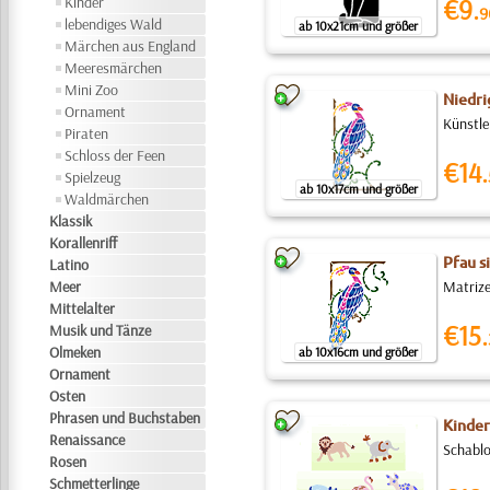
Kinder
€9.
9
lebendiges Wald
ab 10x21cm und größer
Märchen aus England
Meeresmärchen
Mini Zoo
Niedri
Ornament
Künstle
Piraten
Schloss der Feen
€14.
Spielzeug
ab 10x17cm und größer
Waldmärchen
Klassik
Korallenriff
Pfau s
Latino
Meer
Matrize
Mittelalter
€15.
Musik und Tänze
Olmeken
ab 10x16cm und größer
Ornament
Osten
Phrasen und Buchstaben
Kinder
Renaissance
Schablo
Rosen
Schmetterlinge