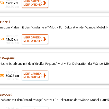
MEHR GRÖSSEN,
30
15x15 cm
MEHR OPTIONEN
20x20 cm
tiere 1
ne zum Malen mit dem 'Kindertiere 1'-Motiv. Für Dekoration der Wände, Möbel, Hau
10x10 cm
MEHR GRÖSSEN,
30
15x15 cm
MEHR OPTIONEN
20x20 cm
r Pegasus
rische Schablone mit dem 'Großer Pegasus'-Motiv. Für Dekoration der Wände, Möb
15x14 cm
MEHR GRÖSSEN,
00
30x28 cm
MEHR OPTIONEN
68x63 cm
esvogel
hablone mit dem 'Paradiesvogel'-Motiv. Für Dekoration der Wände, Möbel, Hausfas
27x46 cm