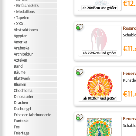
€12.
> Einfache Sets
ab 20x15cm und größer
> Medaillons
> Tapeten
> XXXL
Rosaro
Abstraktionen
Schablo
Ägypten
Amerika
€11.
Arabeske
ab 25x17cm und größer
Architektur
Azteken
Band
Bäume
Feuerv
Blattwerk
Künstle
Blumen
Chochloma
€11.
Dinosaurier
ab 10x11cm und größer
Drachen
Dschungel
Erbe der Jahrhunderte
Feuerv
Fantasie
Schablo
Fee
Feiertage