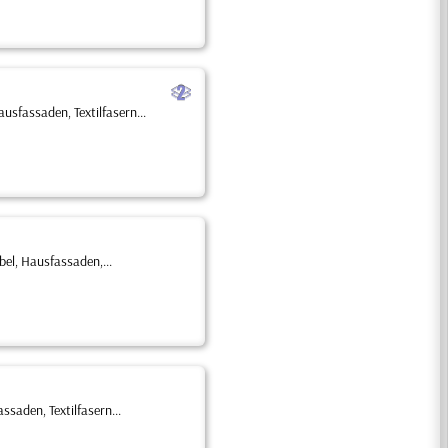
b
sfassaden, Textilfasern...
el, Hausfassaden,...
saden, Textilfasern...