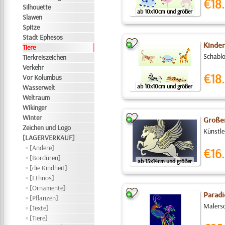
€18.
Silhouette
ab 10x10cm und größer
Slawen
Spitze
Stadt Ephesos
Kinder
Tiere
Schablo
Tierkreiszeichen
Verkehr
€18.
Vor Kolumbus
ab 10x10cm und größer
Wasserwelt
Weltraum
Wikinger
Winter
Große
Zeichen und Logo
Künstle
[LAGERVERKAUF]
[Andere]
€16.
[Bordüren]
ab 15x14cm und größer
[die Kindheit]
[Ethnos]
[Ornamente]
Paradi
[Pflanzen]
Malersc
[Texte]
[Tiere]