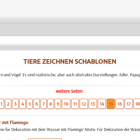
TIERE ZEICHNEN SCHABLONEN
 und Vögel. Es sind realistische, aber auch abstrakte Darstellungen. Adler, Papa
weitere Seiten:
1
2
3
4
5
6
7
8
9
10
11
12
13
14
15
16
17
18
 mit Flamingo
ne für Dekoration mit dem 'Wasser mit Flamingo'-Motiv. Für Dekoration der Wänd