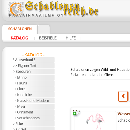
SCHABLONEN
- KATALOG -
BEISPIELE
HILFE
|
|
|
- KATALOG -
! Ausverkauf !
> > Eigener Text
Schablonen zeigen Wild- und Haustiere
> Bordüren
Elefanten und andere Tiere.
Ethno
Fauna
Flora
Kindliche
Klassik und Modern
Meer
Ornament
Wasser
Verschiedenes
Schablo
> Ecke
> Ein Set