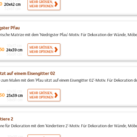
10x21 cm
MEHR GRÖSSEN,
0
20x42 cm
MEHR OPTIONEN
32x67 cm
gster Pfau
rische Matrize mit dem 'Niedrigster Pfau'-Motiv. Für Dekoration der Wände, Möbel
10x17 cm
MEHR GRÖSSEN,
50
24x39 cm
MEHR OPTIONEN
56x91 cm
itzt auf einem Eisengitter 02
 zum Malen mit dem 'Pfau sitzt auf einem Eisengitter 02'-Motiv. Für Dekoration d
10x16 cm
MEHR GRÖSSEN,
30
25x39 cm
MEHR OPTIONEN
58x91 cm
tiere 2
ne für Dekoration mit dem 'Kindertiere 2'-Motiv. Für Dekoration der Wände, Möbe
10x10 cm