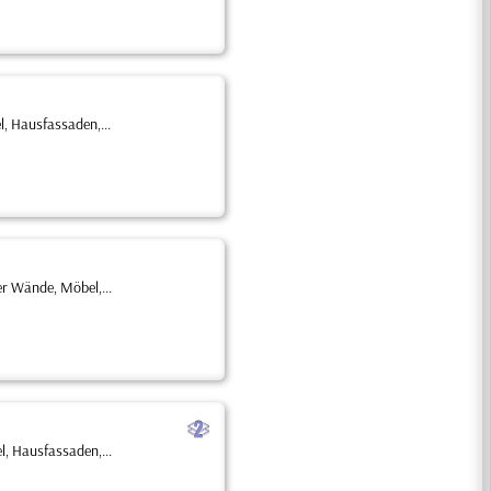
, Hausfassaden,...
er Wände, Möbel,...
b
l, Hausfassaden,...