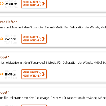
20x15 cm
MEHR GRÖSSEN,
20
25x18 cm
MEHR OPTIONEN
66x48 cm
ter Elefant
ne zum Malen mit dem 'Rosaroter Elefant'-Motiv. Für Dekoration der Wände, Möbe
25x17 cm
MEHR GRÖSSEN,
40
25x17 cm
MEHR OPTIONEN
72x49 cm
ogel 1
rische Matrize mit dem 'Feuervogel 1'-Motiv. Für Dekoration der Wände, Möbel, Hau
10x11 cm
MEHR GRÖSSEN,
40
18x18 cm
MEHR OPTIONEN
45x46 cm
ogel 1
ne für Dekoration mit dem 'Feuervogel 1'-Motiv. Für Dekoration der Wände, Möbel