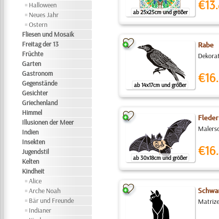
€13.
Halloween
ab 25x25cm und größer
Neues Jahr
Ostern
Fliesen und Mosaik
Freitag der 13
Rabe
Früchte
Dekorat
Garten
Gastronom
€16.
Gegenstände
ab 14x17cm und größer
Gesichter
Griechenland
Himmel
Flede
Illusionen der Meer
Malersc
Indien
Insekten
€16.
Jugendstil
ab 30x18cm und größer
Kelten
Kindheit
Alice
Arche Noah
Schwa
Bär und Freunde
Matrize
Indianer