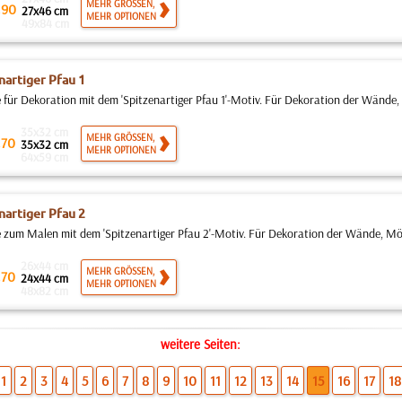
.
MEHR GRÖSSEN,
90
27x46 cm
MEHR OPTIONEN
49x84 cm
nartiger Pfau 1
 für Dekoration mit dem 'Spitzenartiger Pfau 1'-Motiv. Für Dekoration der Wände,
35x32 cm
.
MEHR GRÖSSEN,
70
35x32 cm
MEHR OPTIONEN
64x59 cm
nartiger Pfau 2
 zum Malen mit dem 'Spitzenartiger Pfau 2'-Motiv. Für Dekoration der Wände, Möb
26x44 cm
.
MEHR GRÖSSEN,
70
24x44 cm
MEHR OPTIONEN
48x82 cm
weitere Seiten:
1
2
3
4
5
6
7
8
9
10
11
12
13
14
15
16
17
18