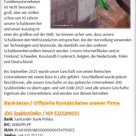
Familienunternehmen
ist nicht besonders
groß, aber wir stellen
schon seit 10 Jahren
unsere Schablonen her
und unser Katalog ist
einer der größten auf der Welt. Sie können sicher sein, dass unsere
Schablonen den Weltstandarten entsprechen. Bei der Herstellung verwenden
wir Technologien und Materiale, die ebenfalls von den anderen
Schablonenherstellern benutzt werden. Unsere Internetfilialen sind in
Finnland, Schweden, Russlandб Frankreich, Belgien, die Niederlande, Polen
und Deutschland.
Bis September 2025 wurde unser Geschäft von einem finnischen
Unternehmen mit einem Büro in Lahti geführt. Anschließend wurde jedoch
beschlossen, alle unsere Geschäfte an das polnische Unternehmen JDG
SzablonDeko zu übertragen, und seit Ende 2025 sind alle unsere Geschäfte
Eigentum des Unternehmens und werden von diesem betrieben.
Bankdaten / Offizielle Kontaktdaten unserer Firma
JDG SzablonDeko / NIP 5223266051
Bank:
Santander Bank Polska
BIC:
WBKPPLPP
IBAN:
PL60109018830000000154795872
Telefon:
+48 515 757 121