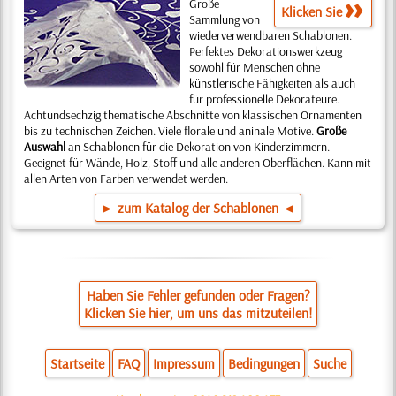
Große
Klicken Sie
Sammlung von
wieder­verwendbaren Schablonen.
Perfektes Dekora­tion­swerk­zeug
sowohl für Menschen ohne
künstlerische Fähig­keiten als auch
für profes­sionelle Dekorateure.
Achtundsechzig thematische Abschnitte von klassischen Ornamenten
bis zu technischen Zeichen. Viele florale und aninale Motive.
Große
Auswahl
an Schablonen für die Dekoration von Kinderzimmern.
Geeignet für Wände, Holz, Stoff und alle anderen Oberflächen. Kann mit
allen Arten von Farben verwendet werden.
► zum Katalog der Schablonen ◄
Haben Sie Fehler gefunden oder Fragen?
Klicken Sie hier, um uns das mitzuteilen!
Startseite
FAQ
Impressum
Bedingungen
Suche