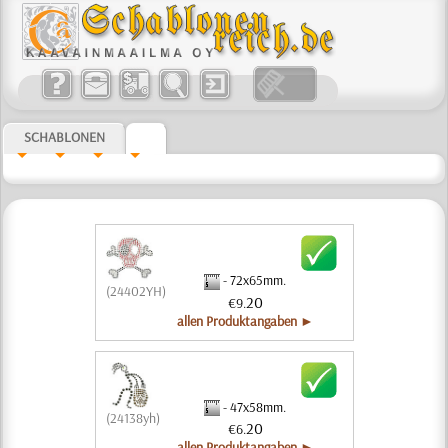
SCHABLONEN
- 72x65mm.
(24402YH)
20
€9.
allen Produktangaben ►
- 47x58mm.
(24138yh)
20
€6.
allen Produktangaben ►