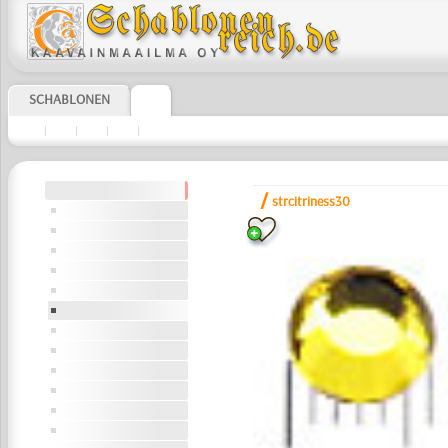
SCHABLONEN
|
|
|
|
/
strcitriness30