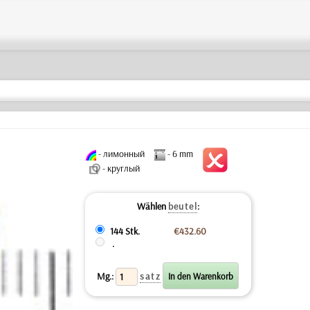
- лимонный
- 6 mm
- круглый
Wählen
beutel
:
144 Stk.
€432.60
.
Mg.:
satz