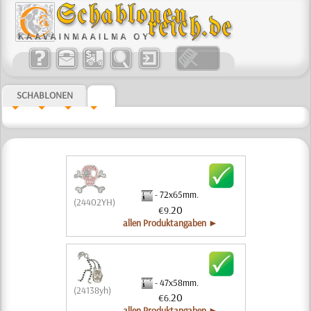
SCHABLONEN
- 72x65mm.
(24402YH)
20
€9.
allen Produktangaben ►
- 47x58mm.
(24138yh)
20
€6.
allen Produktangaben ►