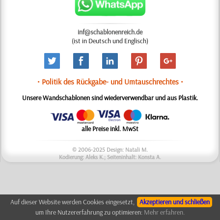
inf@schablonenreich.de
(ist in Deutsch und Englisch)
• Politik des Rückgabe- und Umtauschrechtes •
Unsere Wandschablonen sind wiederverwendbar und aus Plastik.
alle Preise inkl. MwSt
© 2006-2025 Design: Natali M.
Kodierung: Aleks K.; Seiteninhalt: Konsta A.
Auf dieser Website werden Cookies eingesetzt,
Akzeptieren und schließen
um Ihre Nutzererfahrung zu optimieren:
Mehr erfahren.