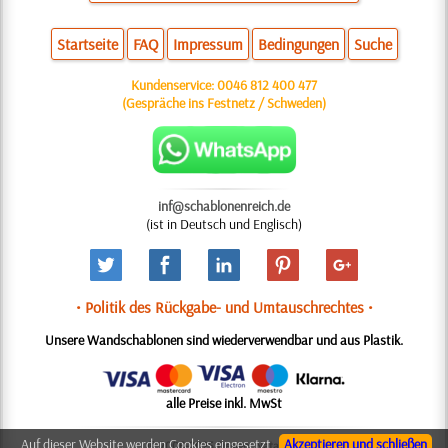
Startseite
FAQ
Impressum
Bedingungen
Suche
Kundenservice:
0046 812 400 477
(Gespräche ins Festnetz / Schweden)
inf@schablonenreich.de
(ist in Deutsch und Englisch)
• Politik des Rückgabe- und Umtauschrechtes •
Unsere Wandschablonen sind wiederverwendbar und aus Plastik.
alle Preise inkl. MwSt
Auf dieser Website werden Cookies eingesetzt,
Akzeptieren und schließen
© 2006-2025 Design: Natali M.