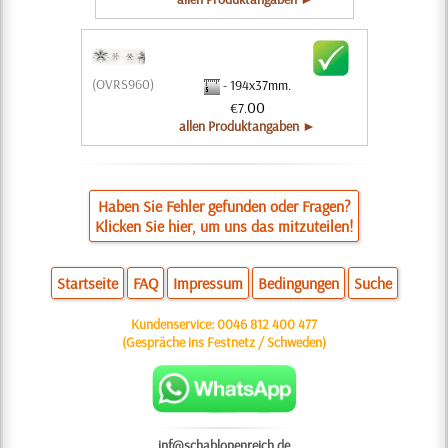
(OVRS960)
- 194x37mm.
00
€7.
allen Produktangaben ►
Haben Sie Fehler gefunden oder Fragen?
Klicken Sie hier, um uns das mitzuteilen!
Startseite
FAQ
Impressum
Bedingungen
Suche
Kundenservice:
0046 812 400 477
(Gespräche ins Festnetz / Schweden)
inf@schablonenreich.de