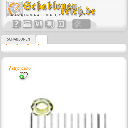
SCHABLONEN
/
strjonqss10