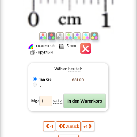
- св.желтый
- 3 mm
- круглый
Wählen
beutel
:
144 Stk.
€81.00
.
Mg.:
satz
-1
Zurück
+1