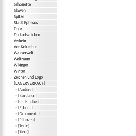
Silhouette
Slawen
Spitze
Stadt Ephesos
Tiere
Tierkreiszeichen
Verkehr
Vor Kolumbus
Wasserwelt
Weltraum
Wikinger
Winter
Zeichen und Logo
[LAGERVERKAUF]
[Andere]
[Bordüren]
[die Kindheit]
[Ethnos]
[Ornamente]
[Pflanzen]
[Texte]
[Tiere]