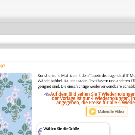
007
a
Künstlerische Matrize mit dem 'Tapete der Jugendstil II'-Mo
Wände, Möbel, Hausfassaden, Textilfasern und anderen Flä
geeignet sind. Die einschichtige wiederverwendbare Schabl
O
Auf dem Bild sehen Sie 7 Wiederholungen
der Vorlage ist nur 4 Wiederholungen, ih
angegeben, die Preise für alle 4 Wied
Malerrolle Video
Wählen Sie die Größe
Z