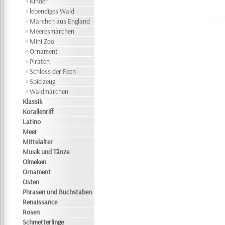
Kinder
lebendiges Wald
Märchen aus England
Meeresmärchen
Mini Zoo
Ornament
Piraten
Schloss der Feen
Spielzeug
Waldmärchen
Klassik
Korallenriff
Latino
Meer
Mittelalter
Musik und Tänze
Olmeken
Ornament
Osten
Phrasen und Buchstaben
Renaissance
Rosen
Schmetterlinge