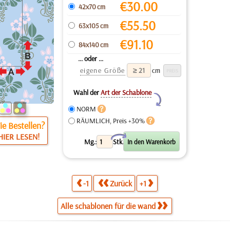
€
30.00
42x70 cm
€
55.50
63x105 cm
€
91.10
84x140 cm
... oder ...
eigene Größe
cm
Wahl der
Art der Schablone
Y
NORM
RÄUMLICH, Preis +30%
e Bestellen?
HIER LESEN!
X
Mg.:
Stk.
-1
Zurück
+1
Alle schablonen für die wand