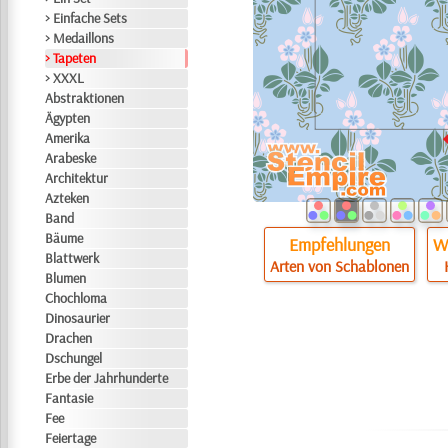
> Einfache Sets
> Medaillons
> Tapeten
> XXXL
Abstraktionen
Ägypten
Amerika
Arabeske
Architektur
Azteken
Band
Bäume
Empfehlungen
Wi
Blattwerk
Arten von Schablonen
Blumen
Chochloma
Dinosaurier
Drachen
Dschungel
Erbe der Jahrhunderte
Fantasie
Fee
Feiertage