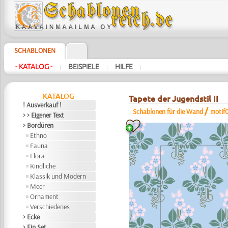
SCHABLONEN
- KATALOG -
BEISPIELE
HILFE
|
|
|
- KATALOG -
Tapete der Jugendstil II
! Ausverkauf !
/
Schablonen für die Wand
motif
> > Eigener Text
> Bordüren
Ethno
Fauna
Flora
Kindliche
Klassik und Modern
Meer
Ornament
Verschiedenes
> Ecke
> Ein Set