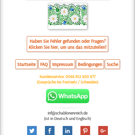
Haben Sie Fehler gefunden oder Fragen?
Klicken Sie hier, um uns das mitzuteilen!
Startseite
FAQ
Impressum
Bedingungen
Suche
Kundenservice:
0046 812 400 477
(Gespräche ins Festnetz / Schweden)
inf@schablonenreich.de
(ist in Deutsch und Englisch)