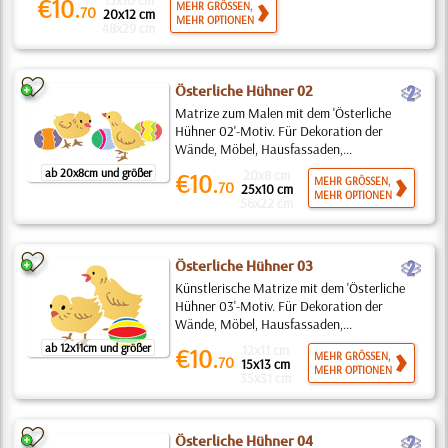
15x10 cm
€10.
MEHR GRÖSSEN,
70
20x12 cm
MEHR OPTIONEN
48x29 cm
b
Österliche Hühner 02
Matrize zum Malen mit dem 'Österliche
Hühner 02'-Motiv. Für Dekoration der
Wände, Möbel, Hausfassaden,...
ab 20x8cm und größer
20x8 cm
€10.
MEHR GRÖSSEN,
70
25x10 cm
MEHR OPTIONEN
56x22 cm
b
Österliche Hühner 03
Künstlerische Matrize mit dem 'Österliche
Hühner 03'-Motiv. Für Dekoration der
Wände, Möbel, Hausfassaden,...
ab 12x11cm und größer
12x11 cm
€10.
MEHR GRÖSSEN,
70
15x13 cm
MEHR OPTIONEN
35x31 cm
b
Österliche Hühner 04