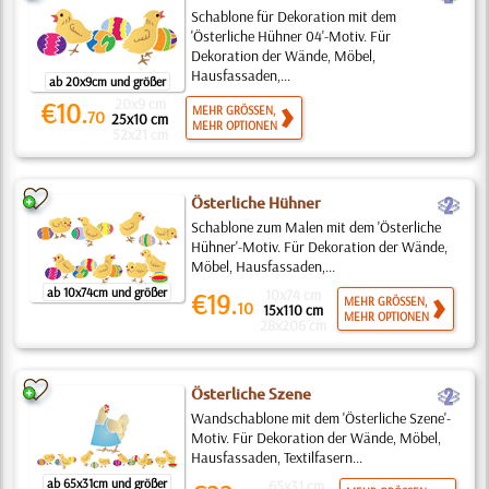
Schablone für Dekoration mit dem
'Österliche Hühner 04'-Motiv. Für
Dekoration der Wände, Möbel,
Hausfassaden,...
ab 20x9cm und größer
20x9 cm
€10.
MEHR GRÖSSEN,
70
25x10 cm
MEHR OPTIONEN
52x21 cm
b
Österliche Hühner
Schablone zum Malen mit dem 'Österliche
Hühner'-Motiv. Für Dekoration der Wände,
Möbel, Hausfassaden,...
ab 10x74cm und größer
10x74 cm
€19.
MEHR GRÖSSEN,
10
15x110 cm
MEHR OPTIONEN
28x206 cm
b
Österliche Szene
Wandschablone mit dem 'Österliche Szene'-
Motiv. Für Dekoration der Wände, Möbel,
Hausfassaden, Textilfasern...
ab 65x31cm und größer
65x31 cm