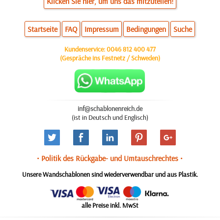
Klicken Sie hier, um uns das mitzuteilen!
Startseite
FAQ
Impressum
Bedingungen
Suche
Kundenservice:
0046 812 400 477
(Gespräche ins Festnetz / Schweden)
inf@schablonenreich.de
(ist in Deutsch und Englisch)
• Politik des Rückgabe- und Umtauschrechtes •
Unsere Wandschablonen sind wiederverwendbar und aus Plastik.
alle Preise inkl. MwSt