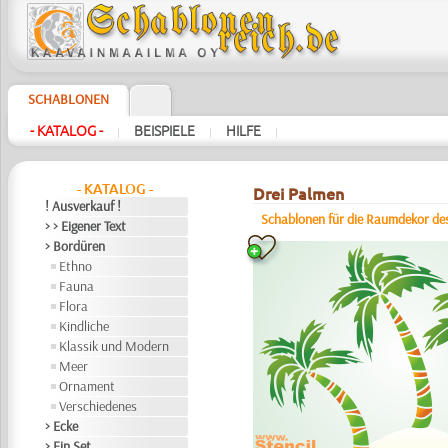
SCHABLONEN
- KATALOG -
BEISPIELE
HILFE
|
|
|
- KATALOG -
Drei Palmen
! Ausverkauf !
Schablonen für die Raumdekor de
> > Eigener Text
> Bordüren
Ethno
Fauna
Flora
Kindliche
Klassik und Modern
Meer
Ornament
Verschiedenes
> Ecke
> Ein Set