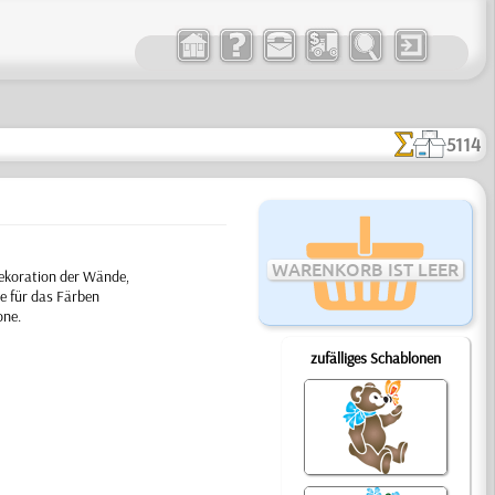
5114
WARENKORB IST LEER
Dekoration der Wände,
e für das Färben
one.
zufälliges Schablonen