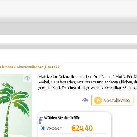
/
s Kindes - Meeresmärchen
esea22
a
Matrize für Dekoration mit dem 'Drei Palmen'-Motiv. Für 
Möbel, Hausfassaden, Textilfasern und anderen Flächen, di
geeignet sind. Die einschichtige wiederverwendbare Schabl
O
Malerrolle Video
Wählen Sie die Größe
Z
€
24.40
76x56 cm