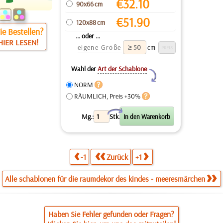
€
32.10
90x66 cm
€
51.90
120x88 cm
e Bestellen?
... oder ...
HIER LESEN!
eigene Größe
cm
Wahl der
Art der Schablone
Y
NORM
RÄUMLICH, Preis +30%
X
Mg.:
Stk.
-1
Zurück
+1
Alle schablonen für die raumdekor des kindes - meeresmärchen
Haben Sie Fehler gefunden oder Fragen?