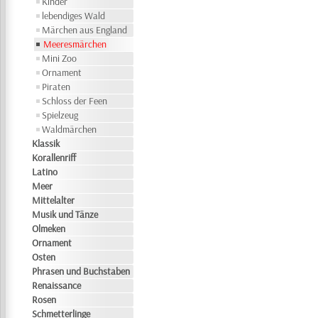
Kinder
lebendiges Wald
Märchen aus England
Meeresmärchen
Mini Zoo
Ornament
Piraten
Schloss der Feen
Spielzeug
Waldmärchen
Klassik
Korallenriff
Latino
Meer
Mittelalter
Musik und Tänze
Olmeken
Ornament
Osten
Phrasen und Buchstaben
Renaissance
Rosen
Schmetterlinge