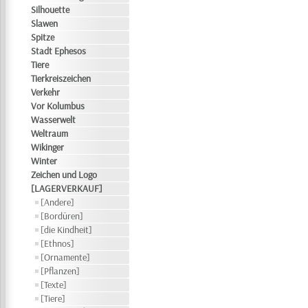
Silhouette
Slawen
Spitze
Stadt Ephesos
Tiere
Tierkreiszeichen
Verkehr
Vor Kolumbus
Wasserwelt
Weltraum
Wikinger
Winter
Zeichen und Logo
[LAGERVERKAUF]
[Andere]
[Bordüren]
[die Kindheit]
[Ethnos]
[Ornamente]
[Pflanzen]
[Texte]
[Tiere]