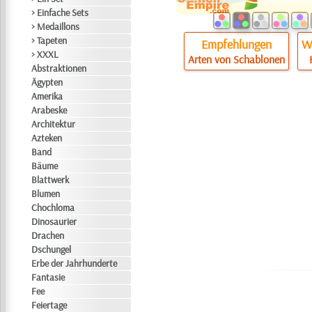
> Einfache Sets
> Medaillons
> Tapeten
Empfehlungen
Wi
> XXXL
Arten von Schablonen
Abstraktionen
Ägypten
Amerika
Arabeske
Architektur
Azteken
Band
Bäume
Blattwerk
Blumen
Chochloma
Dinosaurier
Drachen
Dschungel
Erbe der Jahrhunderte
Fantasie
Fee
Feiertage