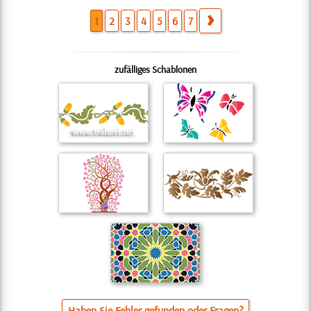
1
2
3
4
5
6
7
zufälliges Schablonen
Haben Sie Fehler gefunden oder Fragen?