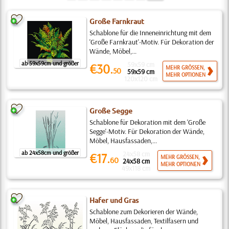
Große Farnkraut
Schablone für die Inneneinrichtung mit dem
'Große Farnkraut'-Motiv. Für Dekoration der
Wände, Möbel,...
ab 59x59cm und größer
59x59 cm
€30.
MEHR GRÖSSEN,
50
59x59 cm
MEHR OPTIONEN
120x120 cm
Große Segge
Schablone für Dekoration mit dem 'Große
Segge'-Motiv. Für Dekoration der Wände,
Möbel, Hausfassaden,...
ab 24x58cm und größer
24x58 cm
€17.
MEHR GRÖSSEN,
60
24x58 cm
MEHR OPTIONEN
49x118 cm
Hafer und Gras
Schablone zum Dekorieren der Wände,
Möbel, Hausfassaden, Textilfasern und