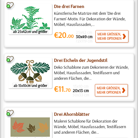
Die drei Farnen
Künstlerische Matrize mit dem 'Die drei
Farnen'-Motiv. Für Dekoration der Wände,
Möbel, Hausfassaden,...
ab 25x42cm und größer
25x42 cm
€20.
MEHR GRÖSSEN,
00
30x49 cm
MEHR OPTIONEN
72x119 cm
Drei Eicheln der Jugendstil
Deko Schablone zum Dekorieren der Wände,
Möbel, Hausfassaden, Textilfasern und
anderen Flächen, die...
ab 15x10cm und größer
15x10 cm
€11.
MEHR GRÖSSEN,
70
20x13 cm
MEHR OPTIONEN
50x33 cm
Drei Ahornblätter
Malerei Schablone für Dekoration der
Wände, Möbel, Hausfassaden, Textilfasern
und anderen Flächen, die...