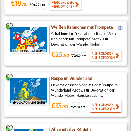
15x32 cm
€19.
MEHR GRÖSSEN,
10
20x42 cm
MEHR OPTIONEN
42x88 cm
b
Weißen Kaninchen mit Trompete
Schablone für Dekoration mit dem 'Weißen
Kaninchen mit Trompete'-Motiv. Für
Dekoration der Wände, Möbel,...
ab 15x19cm und größer
15x19 cm
€25.
MEHR GRÖSSEN,
90
33x42 cm
MEHR OPTIONEN
58x74 cm
Raupe im Wunderland
Dekorationsschablone mit dem 'Raupe im
Wunderland'-Motiv. Für Dekoration der
Wände, Möbel, Hausfassaden,...
ab 20x24cm und größer
20x24 cm
€13.
MEHR GRÖSSEN,
70
25x29 cm
MEHR OPTIONEN
58x68 cm
Alice mit der Königin