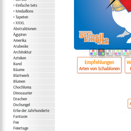
> Einfache Sets
> Medaillons
> Tapeten
> XXXL
Abstraktionen
Ägypten
Amerika
Arabeske
Architektur
Azteken
Empfehlungen
Wi
Band
Arten von Schablonen
Bäume
Blattwerk
Blumen
Chochloma
Dinosaurier
Drachen
Dschungel
Erbe der Jahrhunderte
Fantasie
Fee
Feiertage