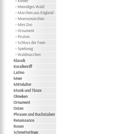
Kinder
lebendiges Wald
Märchen aus England
Meeresmärchen
Mini Zoo
Ornament
Piraten
Schloss der Feen
Spielzeug
Waldmärchen
Klassik
Korallenriff
Latino
Meer
Mittelalter
Musik und Tänze
Olmeken
Ornament
Osten
Phrasen und Buchstaben
Renaissance
Rosen
Schmetterlinge