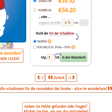
€
19.10
20x42 cm
€
54.20
42x88 cm
... oder ...
eigene Größe
cm
Wahl der
Art der Schablone
Y
NORM
RÄUMLICH, Preis +30%
e Bestellen?
X
Mg.:
Stk.
HIER LESEN!
-1
Zurück
+1
Alle schablonen für die raumdekor des kindes - alice im wunderland
Haben Sie Fehler gefunden oder Fragen?
Klicken Sie hier, um uns das mitzuteilen!