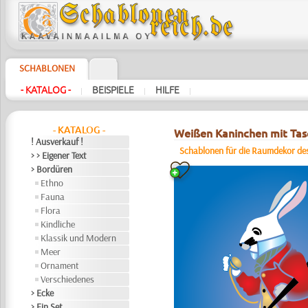
SCHABLONEN
- KATALOG -
BEISPIELE
HILFE
|
|
|
- KATALOG -
Weißen Kaninchen mit Ta
! Ausverkauf !
Schablonen für die Raumdekor des
> > Eigener Text
> Bordüren
Ethno
Fauna
Flora
Kindliche
Klassik und Modern
Meer
Ornament
Verschiedenes
> Ecke
> Ein Set