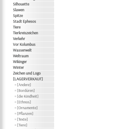
Silhouette
Slawen
Spitze
Stadt Ephesos
Tiere
Tierkreiszeichen
Verkehr
Vor Kolumbus
Wasserwelt
Weltraum
Wikinger
Winter
Zeichen und Logo
[LAGERVERKAUF]
[Andere]
[Bordüren]
[die Kindheit]
[Ethnos]
[Ornamente]
[Pflanzen]
[Texte]
[Tiere]