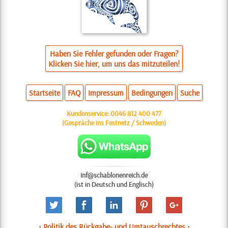
Haben Sie Fehler gefunden oder Fragen?
Klicken Sie hier, um uns das mitzuteilen!
Startseite
FAQ
Impressum
Bedingungen
Suche
Kundenservice:
0046 812 400 477
(Gespräche ins Festnetz / Schweden)
inf@schablonenreich.de
(ist in Deutsch und Englisch)
• Politik des Rückgabe- und Umtauschrechtes •