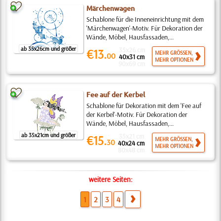
Märchenwagen
Schablone für die Inneneinrichtung mit dem
'Märchenwagen'-Motiv. Für Dekoration der
Wände, Möbel, Hausfassaden,...
ab 35x26cm und größer
35x26 cm
€13.
MEHR GRÖSSEN,
00
40x31 cm
MEHR OPTIONEN
90x69 cm
Fee auf der Kerbel
Schablone für Dekoration mit dem 'Fee auf
der Kerbel'-Motiv. Für Dekoration der
Wände, Möbel, Hausfassaden,...
ab 35x21cm und größer
35x21 cm
€15.
MEHR GRÖSSEN,
30
40x24 cm
MEHR OPTIONEN
80x48 cm
weitere Seiten:
1
2
3
4