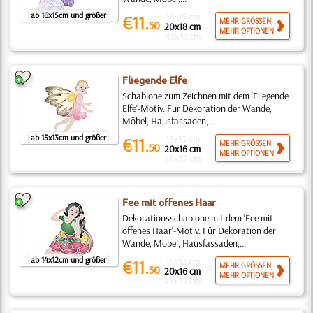
ab 16x15cm und größer
16x15 cm
€11.
MEHR GRÖSSEN,
50
20x18 cm
MEHR OPTIONEN
45x41 cm
Fliegende Elfe
Schablone zum Zeichnen mit dem 'Fliegende
Elfe'-Motiv. Für Dekoration der Wände,
Möbel, Hausfassaden,...
ab 15x13cm und größer
15x13 cm
€11.
MEHR GRÖSSEN,
50
20x16 cm
MEHR OPTIONEN
45x37 cm
Fee mit offenes Haar
Dekorationsschablone mit dem 'Fee mit
offenes Haar'-Motiv. Für Dekoration der
Wände, Möbel, Hausfassaden,...
ab 14x12cm und größer
14x12 cm
€11.
MEHR GRÖSSEN,
50
20x16 cm
MEHR OPTIONEN
45x37 cm