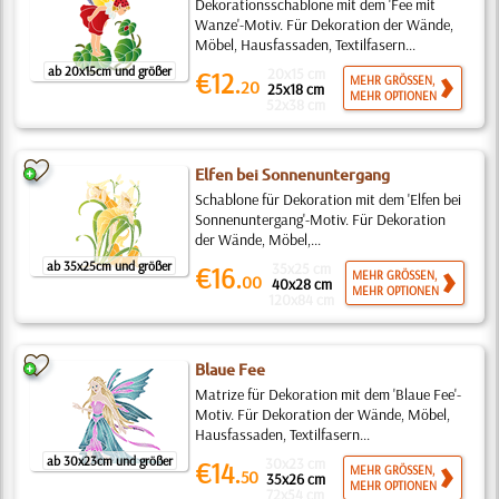
Dekorationsschablone mit dem 'Fee mit
Wanze'-Motiv. Für Dekoration der Wände,
Möbel, Hausfassaden, Textilfasern...
ab 20x15cm und größer
20x15 cm
€12.
MEHR GRÖSSEN,
20
25x18 cm
MEHR OPTIONEN
52x38 cm
Elfen bei Sonnenuntergang
Schablone für Dekoration mit dem 'Elfen bei
Sonnenuntergang'-Motiv. Für Dekoration
der Wände, Möbel,...
ab 35x25cm und größer
35x25 cm
€16.
MEHR GRÖSSEN,
00
40x28 cm
MEHR OPTIONEN
120x84 cm
Blaue Fee
Matrize für Dekoration mit dem 'Blaue Fee'-
Motiv. Für Dekoration der Wände, Möbel,
Hausfassaden, Textilfasern...
ab 30x23cm und größer
30x23 cm
€14.
MEHR GRÖSSEN,
50
35x26 cm
MEHR OPTIONEN
72x54 cm