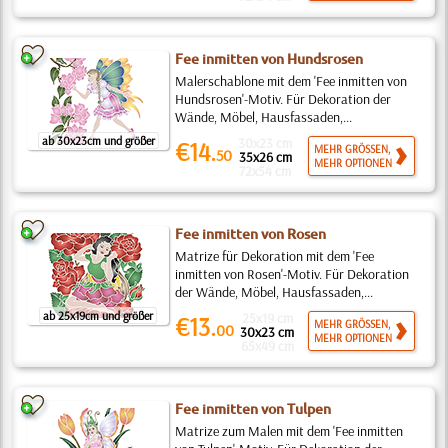
Fee inmitten von Hundsrosen
Malerschablone mit dem 'Fee inmitten von
Hundsrosen'-Motiv. Für Dekoration der
Wände, Möbel, Hausfassaden,...
ab 30x23cm und größer
30x23 cm
€14.
MEHR GRÖSSEN,
50
35x26 cm
MEHR OPTIONEN
72x54 cm
Fee inmitten von Rosen
Matrize für Dekoration mit dem 'Fee
inmitten von Rosen'-Motiv. Für Dekoration
der Wände, Möbel, Hausfassaden,...
ab 25x19cm und größer
25x19 cm
€13.
MEHR GRÖSSEN,
00
30x23 cm
MEHR OPTIONEN
65x49 cm
Fee inmitten von Tulpen
Matrize zum Malen mit dem 'Fee inmitten