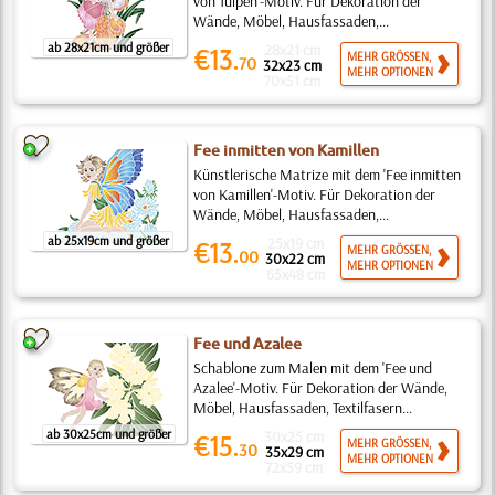
von Tulpen'-Motiv. Für Dekoration der
Wände, Möbel, Hausfassaden,...
ab 28x21cm und größer
28x21 cm
€13.
MEHR GRÖSSEN,
70
32x23 cm
MEHR OPTIONEN
70x51 cm
Fee inmitten von Kamillen
Künstlerische Matrize mit dem 'Fee inmitten
von Kamillen'-Motiv. Für Dekoration der
Wände, Möbel, Hausfassaden,...
ab 25x19cm und größer
25x19 cm
€13.
MEHR GRÖSSEN,
00
30x22 cm
MEHR OPTIONEN
65x48 cm
Fee und Azalee
Schablone zum Malen mit dem 'Fee und
Azalee'-Motiv. Für Dekoration der Wände,
Möbel, Hausfassaden, Textilfasern...
ab 30x25cm und größer
30x25 cm
€15.
MEHR GRÖSSEN,
30
35x29 cm
MEHR OPTIONEN
72x59 cm