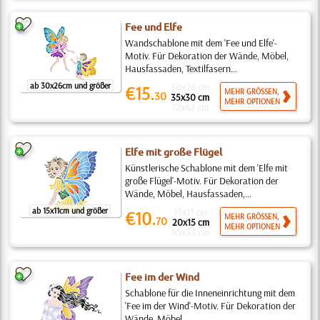
Fee und Elfe
Wandschablone mit dem 'Fee und Elfe'-
Motiv. Für Dekoration der Wände, Möbel,
Hausfassaden, Textilfasern...
ab 30x26cm und größer
30x26 cm
€15.
MEHR GRÖSSEN,
30
35x30 cm
MEHR OPTIONEN
72x62 cm
Elfe mit große Flügel
Künstlerische Schablone mit dem 'Elfe mit
große Flügel'-Motiv. Für Dekoration der
Wände, Möbel, Hausfassaden,...
ab 15x11cm und größer
15x11 cm
€10.
MEHR GRÖSSEN,
70
20x15 cm
MEHR OPTIONEN
45x33 cm
Fee im der Wind
Schablone für die Inneneinrichtung mit dem
'Fee im der Wind'-Motiv. Für Dekoration der
Wände, Möbel,...