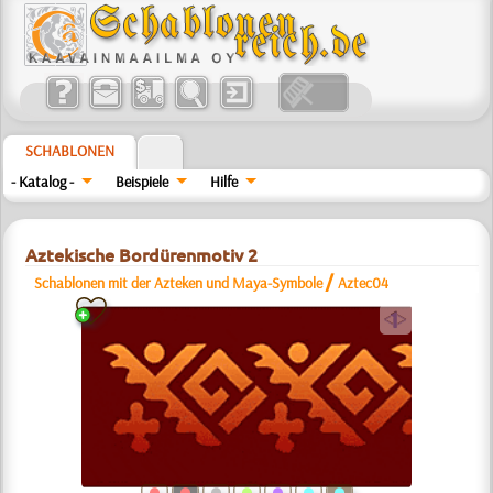
SCHABLONEN
- Katalog -
Beispiele
Hilfe
Aztekische Bordürenmotiv 2
/
Schablonen mit der Azteken und Maya-Symbole
Aztec04
a