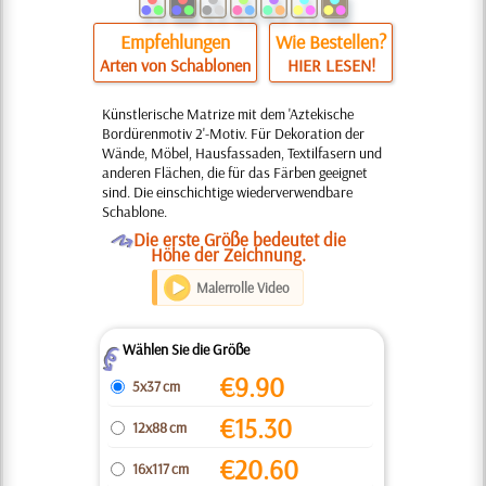
Empfehlungen
Wie Bestellen?
Arten von Schablonen
HIER LESEN!
Künstlerische Matrize mit dem 'Aztekische
Bordürenmotiv 2'-Motiv. Für Dekoration der
Wände, Möbel, Hausfassaden, Textilfasern und
anderen Flächen, die für das Färben geeignet
sind. Die einschichtige wiederverwendbare
Schablone.
O
Die erste Größe bedeutet die
Höhe der Zeichnung.
Malerrolle Video
Wählen Sie die Größe
Z
€
9.90
5x37 cm
€
15.30
12x88 cm
€
20.60
16x117 cm