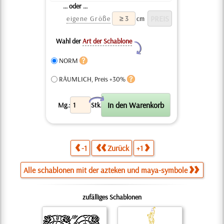
... oder ...
eigene Größe
cm
Wahl der
Art der Schablone
Y
NORM
RÄUMLICH, Preis +30%
X
Mg.:
Stk.
-1
Zurück
+1
Alle schablonen mit der azteken und maya-symbole
zufälliges Schablonen