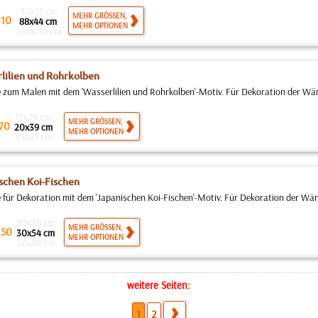
30x15 cm
.
MEHR GRÖSSEN,
10
88x44 cm
MEHR OPTIONEN
240x119 cm
lilien und Rohrkolben
 zum Malen mit dem 'Wasserlilien und Rohrkolben'-Motiv. Für Dekoration der Wän
15x29 cm
MEHR GRÖSSEN,
70
20x39 cm
MEHR OPTIONEN
45x87 cm
schen Koi-Fischen
 für Dekoration mit dem 'Japanischen Koi-Fischen'-Motiv. Für Dekoration der Wän
20x36 cm
.
MEHR GRÖSSEN,
50
30x54 cm
MEHR OPTIONEN
50x88 cm
weitere Seiten:
1
2