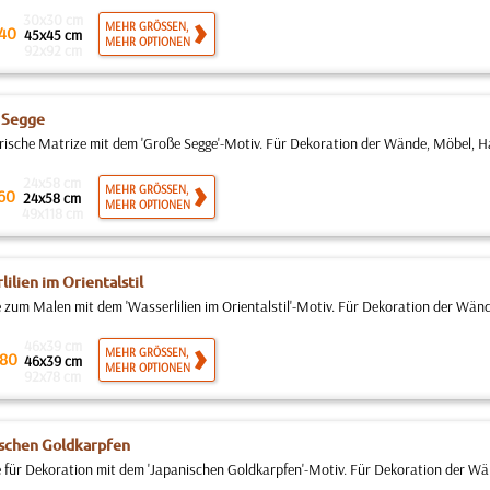
30x30 cm
MEHR GRÖSSEN,
40
45x45 cm
MEHR OPTIONEN
92x92 cm
 Segge
rische Matrize mit dem 'Große Segge'-Motiv. Für Dekoration der Wände, Möbel, Hau
24x58 cm
MEHR GRÖSSEN,
60
24x58 cm
MEHR OPTIONEN
49x118 cm
lilien im Orientalstil
 zum Malen mit dem 'Wasserlilien im Orientalstil'-Motiv. Für Dekoration der Wänd
46x39 cm
MEHR GRÖSSEN,
80
46x39 cm
MEHR OPTIONEN
92x78 cm
schen Goldkarpfen
 für Dekoration mit dem 'Japanischen Goldkarpfen'-Motiv. Für Dekoration der Wä