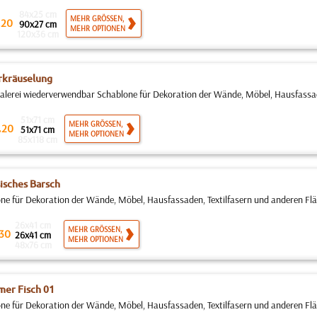
84x25 cm
.
MEHR GRÖSSEN,
20
90x27 cm
MEHR OPTIONEN
120x36 cm
rkräuselung
erei wiederverwendbar Schablone für Dekoration der Wände, Möbel, Hausfassaden
51x71 cm
.
MEHR GRÖSSEN,
20
51x71 cm
MEHR OPTIONEN
85x118 cm
isches Barsch
ne für Dekoration der Wände, Möbel, Hausfassaden, Textilfasern und anderen Fläch
26x41 cm
MEHR GRÖSSEN,
30
26x41 cm
MEHR OPTIONEN
48x76 cm
mer Fisch 01
ne für Dekoration der Wände, Möbel, Hausfassaden, Textilfasern und anderen Fläch