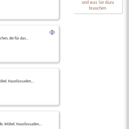
und was Sie dazu
brauchen.
b
en, die für das...
bel, Hausfassaden,...
e, Möbel, Hausfassaden,...