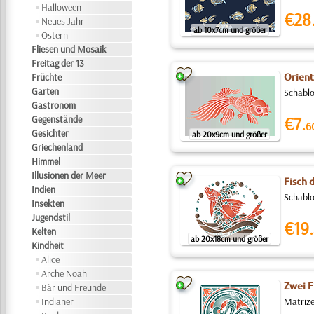
Halloween
€28
Neues Jahr
ab 10x7cm und größer
Ostern
Fliesen und Mosaik
Freitag der 13
Früchte
Orient
Garten
Schablo
Gastronom
Gegenstände
€7.
6
Gesichter
ab 20x9cm und größer
Griechenland
Himmel
Illusionen der Meer
Fisch 
Indien
Schablo
Insekten
Jugendstil
€19.
Kelten
ab 20x18cm und größer
Kindheit
Alice
Arche Noah
Zwei F
Bär und Freunde
Indianer
Matrize