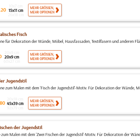
10x7 cm
.
MEHR GRÖSSEN,
20
15x11 cm
MEHR OPTIONEN
26x18 cm
alisches Fisch
ne für Dekoration der Wände, Möbel, Hausfassaden, Textilfasern und anderen Fläch
20x9 cm
MEHR GRÖSSEN,
0
20x9 cm
MEHR OPTIONEN
60x27 cm
der Jugendstil
ne zum Malen mit dem 'Fisch der Jugendstil'-Motiv. Für Dekoration der Wände, Mö
20x18 cm
MEHR GRÖSSEN,
80
45x39 cm
MEHR OPTIONEN
92x79 cm
ischen der Jugendstil
 zum Malen mit dem 'Zwei Fischen der Jugendstil'-Motiv. Für Dekoration der Wänd