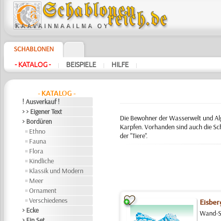
SCHABLONEN
- KATALOG -
BEISPIELE
HILFE
|
|
|
- KATALOG -
! Ausverkauf !
> > Eigener Text
Die Bewohner der Wasserwelt und Alge
> Bordüren
Karpfen. Vorhanden sind auch die Sc
Ethno
der "Tiere".
Fauna
Flora
Kindliche
Klassik und Modern
Meer
Ornament
Verschiedenes
Eisber
> Ecke
Wand-Sc
> Ein Set