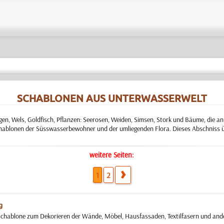
SCHABLONEN AUS UNTERWASSERWELT
n, Wels, Goldfisch, Pflanzen: Seerosen, Weiden, Simsen, Stork und Bäume, die a
hablonen der Süsswasserbewohner und der umliegenden Flora. Dieses Abschniss ü
weitere Seiten:
1
2
g
hablone zum Dekorieren der Wände, Möbel, Hausfassaden, Textilfasern und ander