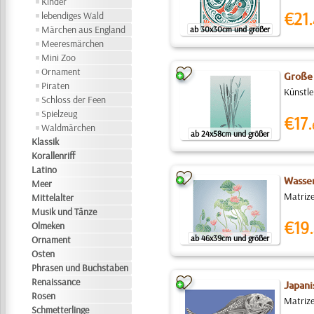
Kinder
€21.
lebendiges Wald
Märchen aus England
ab 30x30cm und größer
Meeresmärchen
Mini Zoo
Ornament
Große
Piraten
Künstle
Schloss der Feen
Spielzeug
€17.
Waldmärchen
ab 24x58cm und größer
Klassik
Korallenriff
Latino
Wasser
Meer
Matrize
Mittelalter
Musik und Tänze
€19.
Olmeken
ab 46x39cm und größer
Ornament
Osten
Phrasen und Buchstaben
Renaissance
Japani
Rosen
Matrize
Schmetterlinge