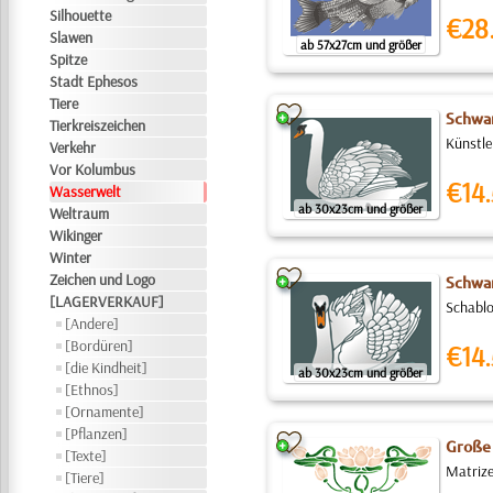
Silhouette
€28
Slawen
ab 57x27cm und größer
Spitze
Stadt Ephesos
Tiere
Schwa
Tierkreiszeichen
Künstle
Verkehr
Vor Kolumbus
€14.
Wasserwelt
ab 30x23cm und größer
Weltraum
Wikinger
Winter
Zeichen und Logo
Schwa
[LAGERVERKAUF]
Schablo
[Andere]
[Bordüren]
€14.
[die Kindheit]
ab 30x23cm und größer
[Ethnos]
[Ornamente]
[Pflanzen]
Große
[Texte]
Matrize
[Tiere]