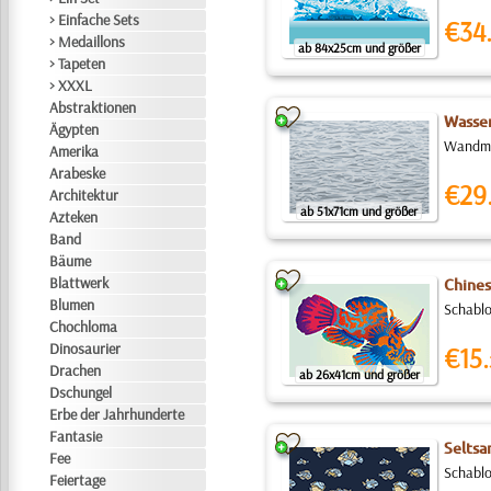
> Einfache Sets
€34
> Medaillons
ab 84x25cm und größer
> Tapeten
> XXXL
Abstraktionen
Wasse
Ägypten
Wandmal
Amerika
Arabeske
€29
Architektur
ab 51x71cm und größer
Azteken
Band
Bäume
Blattwerk
Chines
Blumen
Schablo
Chochloma
Dinosaurier
€15.
Drachen
ab 26x41cm und größer
Dschungel
Erbe der Jahrhunderte
Fantasie
Seltsa
Fee
Schablo
Feiertage