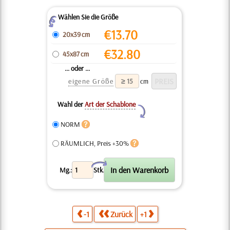
Wählen Sie die Größe
Z
€
13.70
20x39 cm
€
32.80
45x87 cm
... oder ...
eigene Größe
cm
Wahl der
Art der Schablone
Y
NORM
RÄUMLICH, Preis +30%
X
Mg.:
Stk.
-1
Zurück
+1