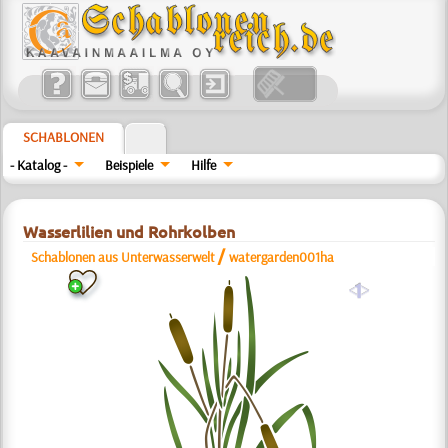
SCHABLONEN
- Katalog -
Beispiele
Hilfe
Wasserlilien und Rohrkolben
/
Schablonen aus Unterwasserwelt
watergarden001ha
a