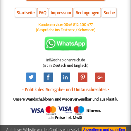
Startseite
FAQ
Impressum
Bedingungen
Suche
Kundenservice:
0046 812 400 477
(Gespräche ins Festnetz / Schweden)
inf@schablonenreich.de
(ist in Deutsch und Englisch)
• Politik des Rückgabe- und Umtauschrechtes •
Unsere Wandschablonen sind wiederverwendbar und aus Plastik.
alle Preise inkl. MwSt
Auf dieser Website werden Cookies eingesetzt,
Akzeptieren und schließen
© 2006-2025 Design: Natali M.