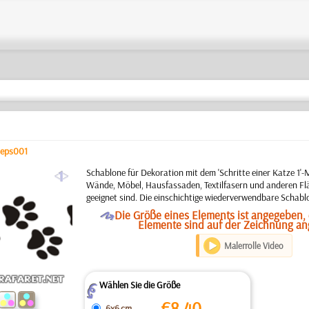
teps001
a
Schablone für Dekoration mit dem 'Schritte einer Katze 1'-
Wände, Möbel, Hausfassaden, Textilfasern und anderen Flä
geeignet sind. Die einschichtige wiederverwendbare Schabl
O
Die Größe eines Elements ist angegeben, d
Elemente sind auf der Zeichnung a
Malerrolle Video
Wählen Sie die Größe
Z
€
8.40
6x6 cm