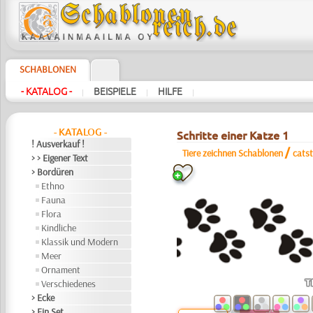
SCHABLONEN
- KATALOG -
BEISPIELE
HILFE
|
|
|
- KATALOG -
Schritte einer Katze 1
! Ausverkauf !
/
Tiere zeichnen Schablonen
cats
> > Eigener Text
> Bordüren
Ethno
Fauna
Flora
Kindliche
Klassik und Modern
Meer
Ornament
Verschiedenes
> Ecke
> Ein Set