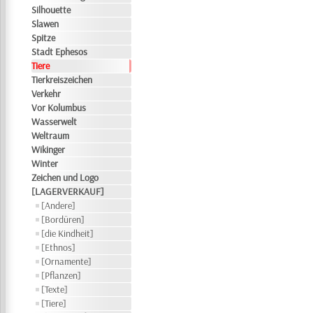
Silhouette
Slawen
Spitze
Stadt Ephesos
Tiere
Tierkreiszeichen
Verkehr
Vor Kolumbus
Wasserwelt
Weltraum
Wikinger
Winter
Zeichen und Logo
[LAGERVERKAUF]
[Andere]
[Bordüren]
[die Kindheit]
[Ethnos]
[Ornamente]
[Pflanzen]
[Texte]
[Tiere]