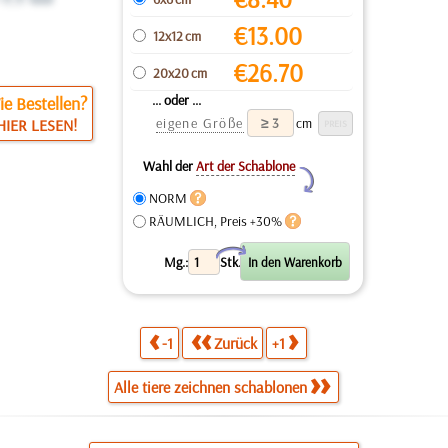
€
13.00
12x12 cm
€
26.70
20x20 cm
... oder ...
e Bestellen?
eigene Größe
cm
HIER LESEN!
Wahl der
Art der Schablone
Y
NORM
RÄUMLICH, Preis +30%
X
Mg.:
Stk.
-1
Zurück
+1
Alle tiere zeichnen schablonen