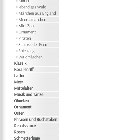
Kinder
lebendiges Wald
Märchen aus England
Meeresmärchen
Mini Zoo
Ornament
Piraten
Schloss der Feen
Spielzeug
Waldmärchen
Klassik
Korallenriff
Latino
Meer
Mittelalter
Musik und Tänze
Olmeken
Ornament
Osten
Phrasen und Buchstaben
Renaissance
Rosen
Schmetterlinge