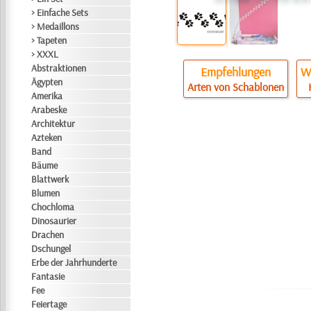
> Einfache Sets
> Medaillons
> Tapeten
> XXXL
Abstraktionen
Empfehlungen
Wi
Ägypten
Arten von Schablonen
Amerika
Arabeske
Architektur
Azteken
Band
Bäume
Blattwerk
Blumen
Chochloma
Dinosaurier
Drachen
Dschungel
Erbe der Jahrhunderte
Fantasie
Fee
Feiertage