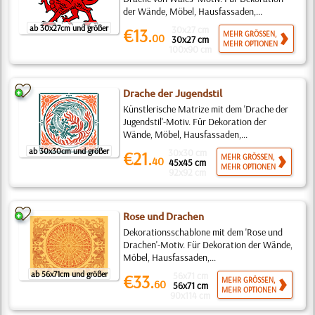
der Wände, Möbel, Hausfassaden,...
ab 30x27cm und größer
30x27 cm
€13.
MEHR GRÖSSEN,
00
30x27 cm
MEHR OPTIONEN
100x90 cm
Drache der Jugendstil
Künstlerische Matrize mit dem 'Drache der
Jugendstil'-Motiv. Für Dekoration der
Wände, Möbel, Hausfassaden,...
ab 30x30cm und größer
30x30 cm
€21.
MEHR GRÖSSEN,
40
45x45 cm
MEHR OPTIONEN
92x92 cm
Rose und Drachen
Dekorationsschablone mit dem 'Rose und
Drachen'-Motiv. Für Dekoration der Wände,
Möbel, Hausfassaden,...
ab 56x71cm und größer
56x71 cm
€33.
MEHR GRÖSSEN,
60
56x71 cm
MEHR OPTIONEN
90x114 cm