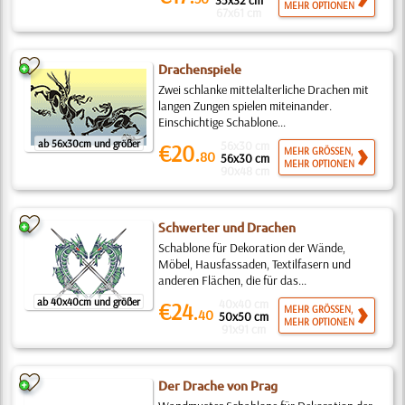
35x32 cm
MEHR OPTIONEN
67x61 cm
Drachenspiele
Zwei schlanke mittelalterliche Drachen mit
langen Zungen spielen miteinander.
Einschichtige Schablone...
ab 56x30cm und größer
56x30 cm
€20.
MEHR GRÖSSEN,
80
56x30 cm
MEHR OPTIONEN
90x48 cm
Schwerter und Drachen
Schablone für Dekoration der Wände,
Möbel, Hausfassaden, Textilfasern und
anderen Flächen, die für das...
ab 40x40cm und größer
40x40 cm
€24.
MEHR GRÖSSEN,
40
50x50 cm
MEHR OPTIONEN
91x91 cm
Der Drache von Prag