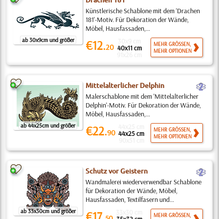
Drachen 181
Künstlerische Schablone mit dem 'Drachen
181'-Motiv. Für Dekoration der Wände,
Möbel, Hausfassaden,...
ab 30x9cm und größer
30x9 cm
€12.
MEHR GRÖSSEN,
20
40x11 cm
MEHR OPTIONEN
91x26 cm
b
Mittelalterlicher Delphin
Malerschablone mit dem 'Mittelalterlicher
Delphin'-Motiv. Für Dekoration der Wände,
Möbel, Hausfassaden,...
ab 44x25cm und größer
44x25 cm
€22.
MEHR GRÖSSEN,
90
44x25 cm
MEHR OPTIONEN
90x51 cm
b
Schutz vor Geistern
Wandmalerei wiederverwendbar Schablone
für Dekoration der Wände, Möbel,
Hausfassaden, Textilfasern und...
ab 33x30cm und größer
33x30 cm
€17.
MEHR GRÖSSEN,
50