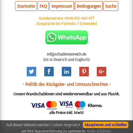
Startseite
FAQ
Impressum
Bedingungen
Suche
Kundenservice:
0046 812 400 477
(Gespräche ins Festnetz / Schweden)
inf@schablonenreich.de
(ist in Deutsch und Englisch)
• Politik des Rückgabe- und Umtauschrechtes •
Unsere Wandschablonen sind wiederverwendbar und aus Plastik.
alle Preise inkl. MwSt
Auf dieser Website werden Cookies eingesetzt,
Akzeptieren und schließen
© 2006-2025 Design: Natali M.
Kodierung: Aleks K.; Seiteninhalt: Konsta A.
um Ihre Nutzererfahrung zu optimieren:
Mehr erfahren.