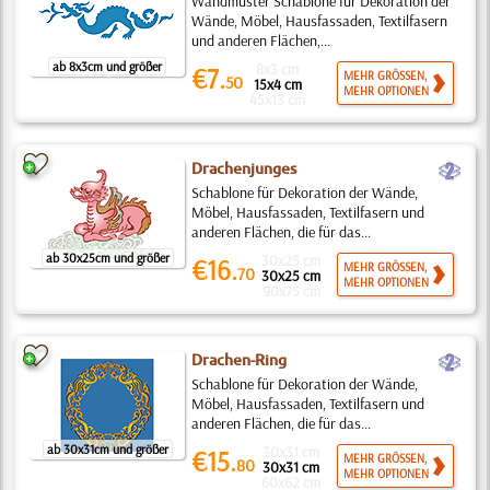
Wandmuster Schablone für Dekoration der
Wände, Möbel, Hausfassaden, Textilfasern
und anderen Flächen,...
ab 8x3cm und größer
8x3 cm
€7.
MEHR GRÖSSEN,
50
15x4 cm
MEHR OPTIONEN
45x13 cm
b
Drachenjunges
Schablone für Dekoration der Wände,
Möbel, Hausfassaden, Textilfasern und
anderen Flächen, die für das...
ab 30x25cm und größer
30x25 cm
€16.
MEHR GRÖSSEN,
70
30x25 cm
MEHR OPTIONEN
90x75 cm
b
Drachen-Ring
Schablone für Dekoration der Wände,
Möbel, Hausfassaden, Textilfasern und
anderen Flächen, die für das...
ab 30x31cm und größer
30x31 cm
€15.
MEHR GRÖSSEN,
80
30x31 cm
MEHR OPTIONEN
60x62 cm