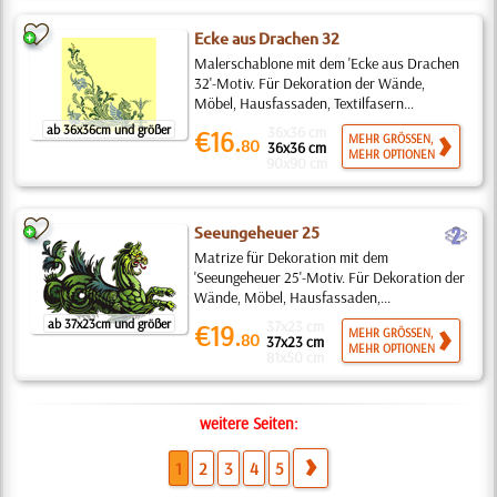
Ecke aus Drachen 32
Malerschablone mit dem 'Ecke aus Drachen
32'-Motiv. Für Dekoration der Wände,
Möbel, Hausfassaden, Textilfasern...
ab 36x36cm und größer
36x36 cm
€16.
MEHR GRÖSSEN,
80
36x36 cm
MEHR OPTIONEN
90x90 cm
b
Seeungeheuer 25
Matrize für Dekoration mit dem
'Seeungeheuer 25'-Motiv. Für Dekoration der
Wände, Möbel, Hausfassaden,...
ab 37x23cm und größer
37x23 cm
€19.
MEHR GRÖSSEN,
80
37x23 cm
MEHR OPTIONEN
81x50 cm
weitere Seiten:
1
2
3
4
5