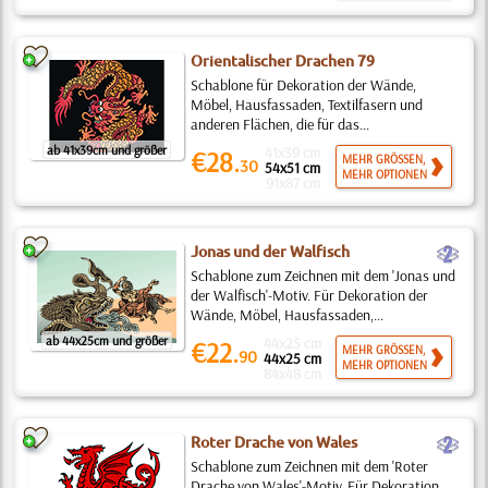
Orientalischer Drachen 79
Schablone für Dekoration der Wände,
Möbel, Hausfassaden, Textilfasern und
anderen Flächen, die für das...
ab 41x39cm und größer
41x39 cm
€28.
MEHR GRÖSSEN,
30
54x51 cm
MEHR OPTIONEN
91x87 cm
b
Jonas und der Walfisch
Schablone zum Zeichnen mit dem 'Jonas und
der Walfisch'-Motiv. Für Dekoration der
Wände, Möbel, Hausfassaden,...
ab 44x25cm und größer
44x25 cm
€22.
MEHR GRÖSSEN,
90
44x25 cm
MEHR OPTIONEN
84x48 cm
b
Roter Drache von Wales
Schablone zum Zeichnen mit dem 'Roter
Drache von Wales'-Motiv. Für Dekoration