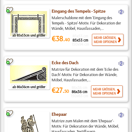
b
Eingang des Tempels - Spitze
Malerschablone mit dem 'Eingang des
Tempels - Spitze'-Motiv. Für Dekoration der
Wände, Möbel, Hausfassaden,...
ab 85x53cm und größer
85x53 cm
€38.
MEHR GRÖSSEN,
40
85x53 cm
MEHR OPTIONEN
150x94 cm
b
Ecke des Dach
Matrize für Dekoration mit dem 'Ecke des
Dach'-Motiv. Für Dekoration der Wände,
Möbel, Hausfassaden,...
ab 86x36cm und größer
86x36 cm
€27.
MEHR GRÖSSEN,
50
86x36 cm
MEHR OPTIONEN
150x63 cm
b
Ehepaar
Matrize zum Malen mit dem 'Ehepaar'-
Motiv. Für Dekoration der Wände, Möbel,
Hausfassaden, Textilfasern...