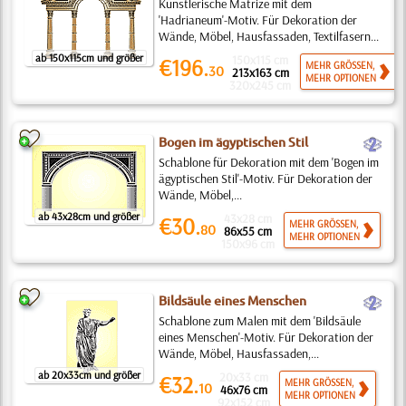
Künstlerische Matrize mit dem
'Hadrianeum'-Motiv. Für Dekoration der
Wände, Möbel, Hausfassaden, Textilfasern...
ab 150x115cm und größer
150x115 cm
€196.
MEHR GRÖSSEN,
30
213x163 cm
MEHR OPTIONEN
320x245 cm
b
Bogen im ägyptischen Stil
Schablone für Dekoration mit dem 'Bogen im
ägyptischen Stil'-Motiv. Für Dekoration der
Wände, Möbel,...
ab 43x28cm und größer
43x28 cm
€30.
MEHR GRÖSSEN,
80
86x55 cm
MEHR OPTIONEN
150x96 cm
b
Bildsäule eines Menschen
Schablone zum Malen mit dem 'Bildsäule
eines Menschen'-Motiv. Für Dekoration der
Wände, Möbel, Hausfassaden,...
ab 20x33cm und größer
20x33 cm
€32.
MEHR GRÖSSEN,
10
46x76 cm
MEHR OPTIONEN
92x152 cm