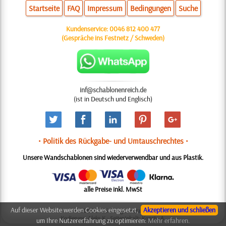
Startseite
FAQ
Impressum
Bedingungen
Suche
Kundenservice:
0046 812 400 477
(Gespräche ins Festnetz / Schweden)
inf@schablonenreich.de
(ist in Deutsch und Englisch)
• Politik des Rückgabe- und Umtauschrechtes •
Unsere Wandschablonen sind wiederverwendbar und aus Plastik.
alle Preise inkl. MwSt
Auf dieser Website werden Cookies eingesetzt,
Akzeptieren und schließen
© 2006-2025 Design: Natali M.
Kodierung: Aleks K.; Seiteninhalt: Konsta A.
um Ihre Nutzererfahrung zu optimieren:
Mehr erfahren.