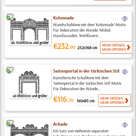
b
Kolonnade
Wandschablone mit dem 'Kolonnade'-Motiv.
Für Dekoration der Wände, Möbel,
Hausfassaden, Textilfasern...
ab 150x100cm und größer
150x100 cm
€232.
MEHR GRÖSSEN,
90
252x168 cm
MEHR OPTIONEN
320x213 cm
b
Seitenportal in der türkischen Stil
Künstlerische Schablone mit dem
'Seitenportal in der türkischen Stil'-Motiv.
Für Dekoration der Wände,...
ab 83x50cm und größer
83x50 cm
€116.
MEHR GRÖSSEN,
70
140x83 cm
MEHR OPTIONEN
249x150 cm
b
Arkade
Ein Satz von mehreren separaten