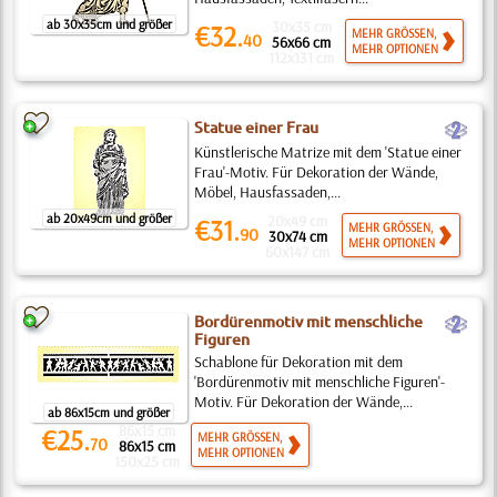
ab 30x35cm und größer
30x35 cm
€32.
MEHR GRÖSSEN,
40
56x66 cm
MEHR OPTIONEN
112x131 cm
b
Statue einer Frau
Künstlerische Matrize mit dem 'Statue einer
Frau'-Motiv. Für Dekoration der Wände,
Möbel, Hausfassaden,...
ab 20x49cm und größer
20x49 cm
€31.
MEHR GRÖSSEN,
90
30x74 cm
MEHR OPTIONEN
60x147 cm
b
Bordürenmotiv mit menschliche
Figuren
Schablone für Dekoration mit dem
'Bordürenmotiv mit menschliche Figuren'-
Motiv. Für Dekoration der Wände,...
ab 86x15cm und größer
86x15 cm
€25.
MEHR GRÖSSEN,
70
86x15 cm
MEHR OPTIONEN
150x25 cm