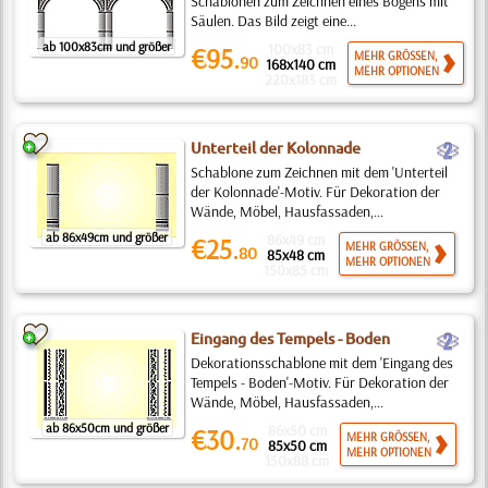
Schablonen zum Zeichnen eines Bogens mit
Säulen. Das Bild zeigt eine...
ab 100x83cm und größer
100x83 cm
€95.
MEHR GRÖSSEN,
90
168x140 cm
MEHR OPTIONEN
220x183 cm
b
Unterteil der Kolonnade
Schablone zum Zeichnen mit dem 'Unterteil
der Kolonnade'-Motiv. Für Dekoration der
Wände, Möbel, Hausfassaden,...
ab 86x49cm und größer
86x49 cm
€25.
MEHR GRÖSSEN,
80
85x48 cm
MEHR OPTIONEN
150x85 cm
b
Eingang des Tempels - Boden
Dekorationsschablone mit dem 'Eingang des
Tempels - Boden'-Motiv. Für Dekoration der
Wände, Möbel, Hausfassaden,...
ab 86x50cm und größer
86x50 cm
€30.
MEHR GRÖSSEN,
70
85x50 cm
MEHR OPTIONEN
150x88 cm