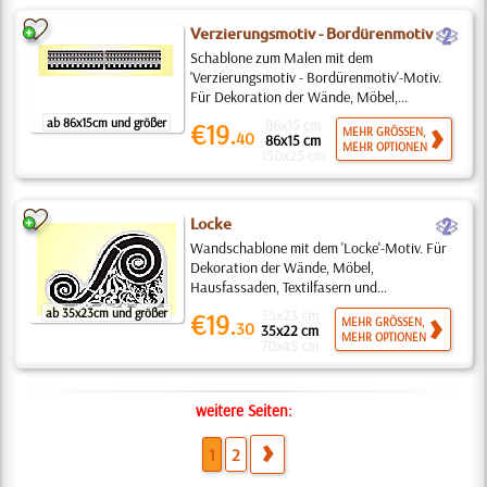
b
Verzierungsmotiv - Bordürenmotiv
Schablone zum Malen mit dem
'Verzierungsmotiv - Bordürenmotiv'-Motiv.
Für Dekoration der Wände, Möbel,...
ab 86x15cm und größer
86x15 cm
€19.
MEHR GRÖSSEN,
40
86x15 cm
MEHR OPTIONEN
150x25 cm
b
Locke
Wandschablone mit dem 'Locke'-Motiv. Für
Dekoration der Wände, Möbel,
Hausfassaden, Textilfasern und...
ab 35x23cm und größer
35x23 cm
€19.
MEHR GRÖSSEN,
30
35x22 cm
MEHR OPTIONEN
70x45 cm
weitere Seiten:
1
2