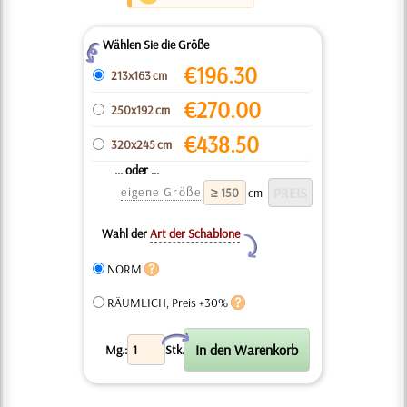
Wählen Sie die Größe
Z
€
196.30
213x163 cm
€
270.00
250x192 cm
€
438.50
320x245 cm
... oder ...
eigene Größe
cm
Wahl der
Art der Schablone
Y
NORM
RÄUMLICH, Preis +30%
X
Mg.:
Stk.