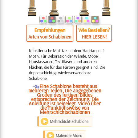
Empfehlungen
Wie Bestellen?
Arten von Schablonen
HIER LESEN!
Künstlerische Matrize mit dem 'Hadrianeum'-
Motiv. Für Dekoration der Wände, Möbel,
Hausfassaden, Textilfasern und anderen
Flächen, die für das Färben geeignet sind. Die
doppelschichtige wiederverwendbare
Schablone.
O
Eine Schablone besteht aus
mehreren Teilen. Die angegebenen
Größen des fertigen Bildes
entsprechen der Zeichnung. Die
Anleitung ist beigelegt. Video über
die Funktionsweise von
Mehrschichtschablonen
Mehrschicht-Schablone
Malerrolle Video