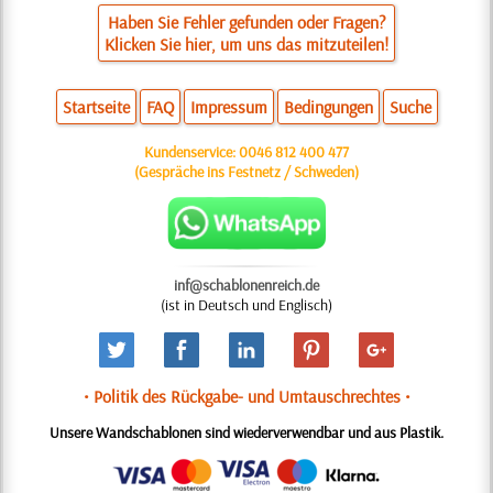
Haben Sie Fehler gefunden oder Fragen?
Klicken Sie hier, um uns das mitzuteilen!
Startseite
FAQ
Impressum
Bedingungen
Suche
Kundenservice:
0046 812 400 477
(Gespräche ins Festnetz / Schweden)
inf@schablonenreich.de
(ist in Deutsch und Englisch)
• Politik des Rückgabe- und Umtauschrechtes •
Unsere Wandschablonen sind wiederverwendbar und aus Plastik.