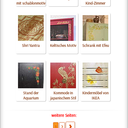
mit schablonmotiv
Kind-Zimmer
Shri Yantra
Keltisches Motiv
Schrank mit Efeu
Stand der
Kommode in
Kindermöbel von
Aquarium
japanischem Stil
IKEA
weitere Seiten:
1
2