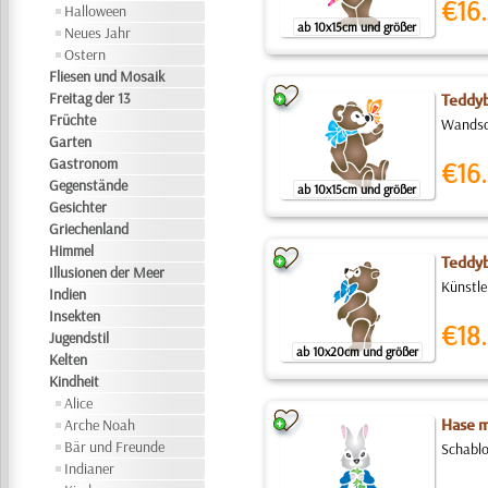
€16.
Halloween
ab 10x15cm und größer
Neues Jahr
Ostern
Fliesen und Mosaik
Freitag der 13
Teddyb
Früchte
Wandsch
Garten
Gastronom
€16.
Gegenstände
ab 10x15cm und größer
Gesichter
Griechenland
Himmel
Teddyb
Illusionen der Meer
Künstle
Indien
Insekten
€18.
Jugendstil
ab 10x20cm und größer
Kelten
Kindheit
Alice
Arche Noah
Hase m
Bär und Freunde
Schablo
Indianer