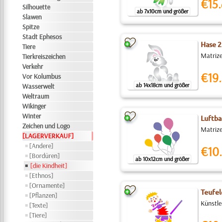
€15.
Silhouette
ab 7x10cm und größer
Slawen
Spitze
Stadt Ephesos
Hase 2
Tiere
Matrize
Tierkreiszeichen
Verkehr
€19.
Vor Kolumbus
ab 14x18cm und größer
Wasserwelt
Weltraum
Wikinger
Winter
Luftba
Zeichen und Logo
Matrize
[LAGERVERKAUF]
[Andere]
€10.
[Bordüren]
ab 10x12cm und größer
[die Kindheit]
[Ethnos]
[Ornamente]
Teufel
[Pflanzen]
Künstle
[Texte]
[Tiere]