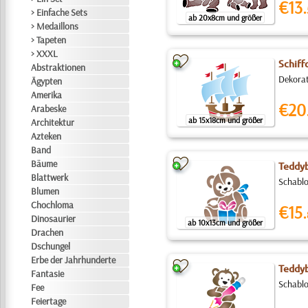
€13.
> Einfache Sets
ab 20x8cm und größer
> Medaillons
> Tapeten
> XXXL
Schiff
Abstraktionen
Dekorat
Ägypten
Amerika
€20
Arabeske
ab 15x18cm und größer
Architektur
Azteken
Band
Bäume
Teddyb
Blattwerk
Schablo
Blumen
Chochloma
€15.
Dinosaurier
ab 10x13cm und größer
Drachen
Dschungel
Erbe der Jahrhunderte
Teddyb
Fantasie
Schablo
Fee
Feiertage