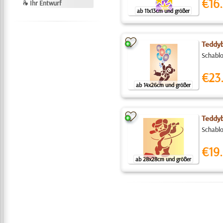
€16.
❧ Ihr Entwurf
ab 11x13cm und größer
Teddyb
Schablo
€23
ab 14x26cm und größer
Teddyb
Schablo
€19.
ab 28x28cm und größer