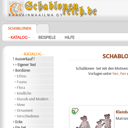
SCHABLONEN
- KATALOG -
BEISPIELE
HILFE
|
|
|
- KATALOG -
SCHABLO
! Ausverkauf !
> > Eigener Text
Schablonen- Set mit den Motiven:
> Bordüren
Vorlagen unter
hier
,
hier
Ethno
Fauna
Flora
Kindliche
Klassik und Modern
Meer
Ornament
Kleinb
Verschiedenes
Matrize
> Ecke
> Ein Set