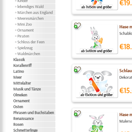
Kinder
€19.
lebendiges Wald
ab 7x15cm und größer
Märchen aus England
Meeresmärchen
Mini Zoo
Hase m
Ornament
Schablo
Piraten
Schloss der Feen
€18.
Spielzeug
ab 5x10cm und größer
Waldmärchen
Klassik
Korallenriff
Schlau
Latino
Meer
Dekorat
Mittelalter
€15.
Musik und Tänze
Olmeken
ab 13x10cm und größer
Ornament
Osten
Phrasen und Buchstaben
Hase m
Renaissance
Malersc
Rosen
Schmetterlinge