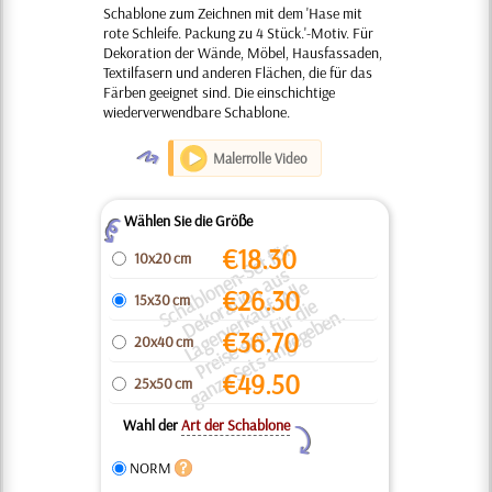
Schablone zum Zeichnen mit dem 'Hase mit
rote Schleife. Packung zu 4 Stück.'-Motiv. Für
Dekoration der Wände, Möbel, Hausfassaden,
Textilfasern und anderen Flächen, die für das
Färben geeignet sind. Die einschichtige
wiederverwendbare Schablone.
O
Malerrolle Video
Wählen Sie die Größe
Z
S
h
bl
o
e
n
S
e
t
f
ü
r
D
e
k
r
ti
o
a
u
L
a
g
e
r
v
e
r
k
u
f.
All
P
r
ei
s
e
si
n
d
f
ü
r
di
g
a
n
z
e
S
e
t
s
a
n
g
e
g
e
b
e
€
18.30
10x20 cm
-
s
n
n
e
€
26.30
15x30 cm
a
a
e
c
o
a
n.
€
36.70
20x40 cm
€
49.50
25x50 cm
Wahl der
Art der Schablone
Y
NORM