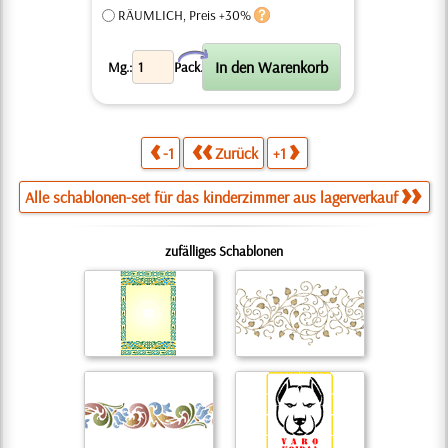
RÄUMLICH, Preis +30%
X
Mg.:
Pack.
-1
Zurück
+1
Alle schablonen-set für das kinderzimmer aus lagerverkauf
zufälliges Schablonen