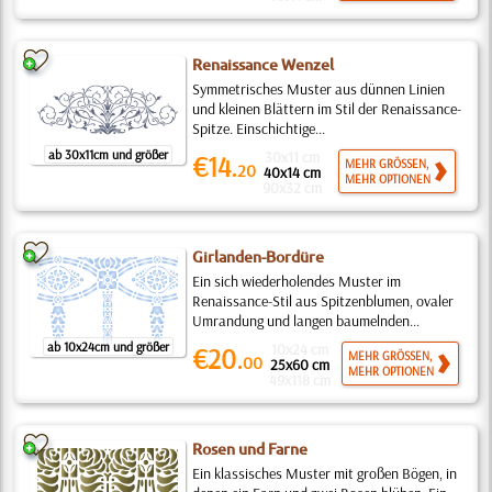
Renaissance Wenzel
Symmetrisches Muster aus dünnen Linien
und kleinen Blättern im Stil der Renaissance-
Spitze. Einschichtige...
ab 30x11cm und größer
30x11 cm
€14.
MEHR GRÖSSEN,
20
40x14 cm
MEHR OPTIONEN
90x32 cm
Girlanden-Bordüre
Ein sich wiederholendes Muster im
Renaissance-Stil aus Spitzenblumen, ovaler
Umrandung und langen baumelnden...
ab 10x24cm und größer
10x24 cm
€20.
MEHR GRÖSSEN,
00
25x60 cm
MEHR OPTIONEN
49x118 cm
Rosen und Farne
Ein klassisches Muster mit großen Bögen, in