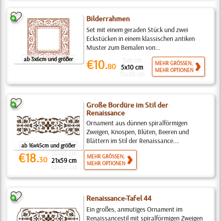
Bilderrahmen
Set mit einem geraden Stück und zwei
Eckstücken in einem klassischen antiken
Muster zum Bemalen von...
ab 3x6cm und größer
3x6 cm
€10.
MEHR GRÖSSEN,
80
5x10 cm
MEHR OPTIONEN
15x30 cm
Große Bordüre im Stil der
Renaissance
Ornament aus dünnen spiralförmigen
Zweigen, Knospen, Blüten, Beeren und
Blättern im Stil der Renaissance....
ab 16x45cm und größer
16x45 cm
€18.
MEHR GRÖSSEN,
30
21x59 cm
MEHR OPTIONEN
42x117 cm
Renaissance-Tafel 44
Ein großes, anmutiges Ornament im
Renaissancestil mit spiralförmigen Zweigen