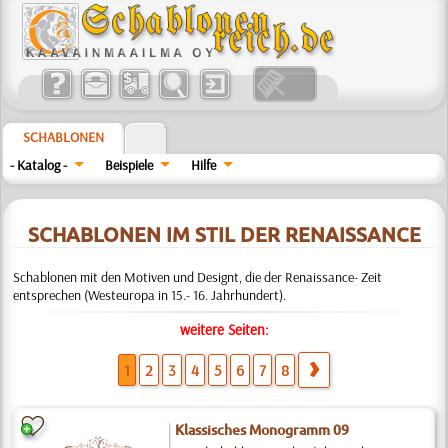
SCHABLONEN
- Katalog -
Beispiele
Hilfe
SCHABLONEN IM STIL DER RENAISSANCE
Schablonen mit den Motiven und Designt, die der Renaissance- Zeit
entsprechen (Westeuropa in 15.- 16. Jahrhundert).
weitere Seiten:
1
2
3
4
5
6
7
8
Klassisches Monogramm 09