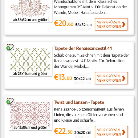
Wandschablone mit dem 'Klassisches
Monogramm 09'-Motiv. Für Dekoration der
Wände, Möbel, Hausfassaden,...
ab 58x32cm und größer
58x32 cm
€20.
MEHR GRÖSSEN,
60
58x32 cm
MEHR OPTIONEN
77x42 cm
Tapete der Renaissancestil 41
Schablone zum Zeichnen mit dem 'Tapete der
Renaissancestil 41'-Motiv. Für Dekoration
der Wände, Möbel,...
ab 25x19cm und größer
25x19 cm
€13.
MEHR GRÖSSEN,
00
30x22 cm
MEHR OPTIONEN
90x65 cm
Twist und Lanzen - Tapete
Renaissance-Spitzenornament aus feinen
Linien, die zu einem Gitter verwoben sind
und Kreise und scharfe...
ab 15x15cm und größer
15x15 cm
€22.
MEHR GRÖSSEN,
50
20x20 cm
MEHR OPTIONEN
41x41 cm