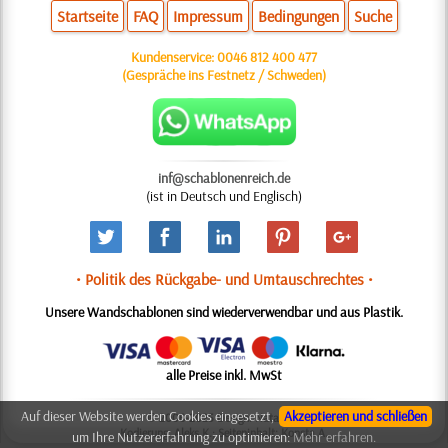
Startseite
FAQ
Impressum
Bedingungen
Suche
Kundenservice:
0046 812 400 477
(Gespräche ins Festnetz / Schweden)
inf@schablonenreich.de
(ist in Deutsch und Englisch)
• Politik des Rückgabe- und Umtauschrechtes •
Unsere Wandschablonen sind wiederverwendbar und aus Plastik.
alle Preise inkl. MwSt
Auf dieser Website werden Cookies eingesetzt,
Akzeptieren und schließen
© 2006-2025 Design: Natali M.
Kodierung: Aleks K.; Seiteninhalt: Konsta A.
um Ihre Nutzererfahrung zu optimieren:
Mehr erfahren.