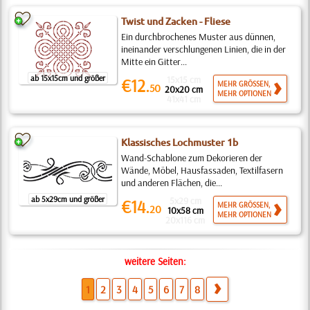
Twist und Zacken - Fliese
Ein durchbrochenes Muster aus dünnen,
ineinander verschlungenen Linien, die in der
Mitte ein Gitter...
ab 15x15cm und größer
15x15 cm
€12.
MEHR GRÖSSEN,
50
20x20 cm
MEHR OPTIONEN
41x41 cm
Klassisches Lochmuster 1b
Wand-Schablone zum Dekorieren der
Wände, Möbel, Hausfassaden, Textilfasern
und anderen Flächen, die...
ab 5x29cm und größer
5x29 cm
€14.
MEHR GRÖSSEN,
20
10x58 cm
MEHR OPTIONEN
20x116 cm
weitere Seiten:
1
2
3
4
5
6
7
8