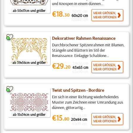
und Knospen in einem dünnen...
ab 50x17cm und größer
50x17 cm
€18.
MEHR GRÖSSEN,
30
60x20 cm
MEHR OPTIONEN
120x41 cm
Dekorativer Rahmen Renaissance
Durchbrochener Spitzenrahmen mit Blumen,
Stängeln und Blättern im Stil der
Renaissance. Einlagige Schablone...
ab 39x56cm und größer
39x56 cm
€29.
MEHR GRÖSSEN,
20
45x65 cm
MEHR OPTIONEN
63x90 cm
Twist und Spitzen - Bordüre
Ein sich in einer Richtung wiederholendes
Muster zum Zeichnen einer Umrandung aus
dünnen, gitterartig...
ab 15x34cm und größer
15x34 cm
€15.
MEHR GRÖSSEN,
80
20x44 cm
MEHR OPTIONEN
41x91 cm