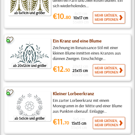
denen ein Farn und zwei Rosen blühen. Ein
sich wiederholendes...
ab 6x11cm und größer
6x11 cm
€10.
MEHR GRÖSSEN,
80
10x17 cm
MEHR OPTIONEN
55x89 cm
Ein Kranz und eine Blume
Zeichnung im Renaissance-Stil mit einer
kleinen Blume inmitten eines Kranzes aus
dünnen Zweigen. Einschichtige...
ab 20x12cm und größer
20x12 cm
€12.
MEHR GRÖSSEN,
50
25x15 cm
MEHR OPTIONEN
50x30 cm
Kleiner Lorbeerkranz
Ein zarter Lorbeerkranz mit einem
Monogramm in der Mitte und einer Blume
aus Punkten obenauf. Einlagige...
ab 5x5cm und größer
5x5 cm
€11.
MEHR GRÖSSEN,
70
15x15 cm
MEHR OPTIONEN
55x54 cm