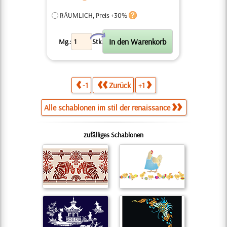
RÄUMLICH, Preis +30%
X
Mg.:
Stk.
-1
Zurück
+1
Alle schablonen im stil der renaissance
zufälliges Schablonen