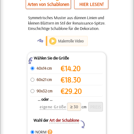
Arten von Schablonen
HIER LESEN!
Symmetrisches Muster aus dünnen Linien und
kleinen Blättern im Stil der Renaissance-Spitze.
Einschichtige Schablone für die Dekoration.
O
Malerrolle Video
Wählen Sie die Größe
Z
€
14.20
40x14 cm
€
18.30
60x21 cm
€
29.20
90x32 cm
... oder ...
eigene Größe
cm
Wahl der
Art der Schablone
Y
NORM