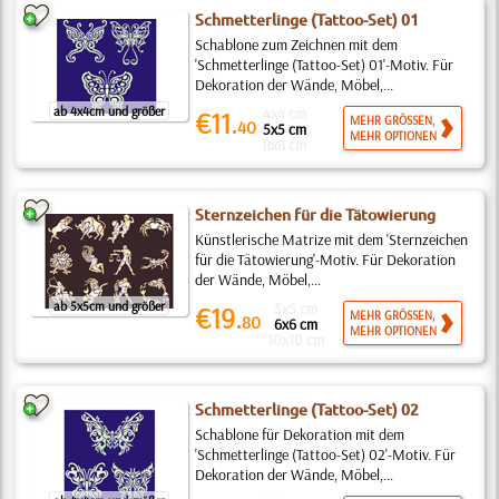
Schmetterlinge (Tattoo-Set) 01
Schablone zum Zeichnen mit dem
'Schmetterlinge (Tattoo-Set) 01'-Motiv. Für
Dekoration der Wände, Möbel,...
ab 4x4cm und größer
4x4 cm
€11.
MEHR GRÖSSEN,
40
5x5 cm
MEHR OPTIONEN
8x8 cm
Sternzeichen für die Tätowierung
Künstlerische Matrize mit dem 'Sternzeichen
für die Tätowierung'-Motiv. Für Dekoration
der Wände, Möbel,...
ab 5x5cm und größer
5x5 cm
€19.
MEHR GRÖSSEN,
80
6x6 cm
MEHR OPTIONEN
10x10 cm
Schmetterlinge (Tattoo-Set) 02
Schablone für Dekoration mit dem
'Schmetterlinge (Tattoo-Set) 02'-Motiv. Für
Dekoration der Wände, Möbel,...