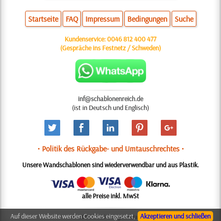
Startseite
FAQ
Impressum
Bedingungen
Suche
Kundenservice:
0046 812 400 477
(Gespräche ins Festnetz / Schweden)
inf@schablonenreich.de
(ist in Deutsch und Englisch)
• Politik des Rückgabe- und Umtauschrechtes •
Unsere Wandschablonen sind wiederverwendbar und aus Plastik.
alle Preise inkl. MwSt
Auf dieser Website werden Cookies eingesetzt,
Akzeptieren und schließen
© 2006-2025 Design: Natali M.