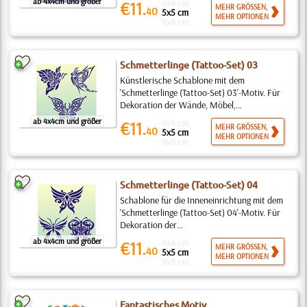
ab 4x4cm und größer
4x4 cm
€11.
MEHR GRÖSSEN,
40
5x5 cm
MEHR OPTIONEN
8x8 cm
Schmetterlinge (Tattoo-Set) 03
Künstlerische Schablone mit dem
'Schmetterlinge (Tattoo-Set) 03'-Motiv. Für
Dekoration der Wände, Möbel,...
ab 4x4cm und größer
4x4 cm
€11.
MEHR GRÖSSEN,
40
5x5 cm
MEHR OPTIONEN
8x8 cm
Schmetterlinge (Tattoo-Set) 04
Schablone für die Inneneinrichtung mit dem
'Schmetterlinge (Tattoo-Set) 04'-Motiv. Für
Dekoration der...
ab 4x4cm und größer
4x4 cm
€11.
MEHR GRÖSSEN,
40
5x5 cm
MEHR OPTIONEN
8x8 cm
Fantastisches Motiv