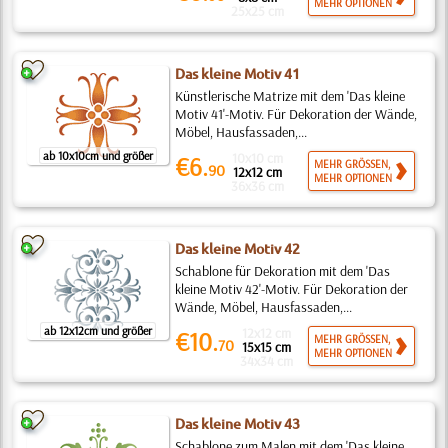
MEHR OPTIONEN
25x25 cm
Das kleine Motiv 41
Künstlerische Matrize mit dem 'Das kleine
Motiv 41'-Motiv. Für Dekoration der Wände,
Möbel, Hausfassaden,...
ab 10x10cm und größer
10x10 cm
€6.
MEHR GRÖSSEN,
90
12x12 cm
MEHR OPTIONEN
36x36 cm
Das kleine Motiv 42
Schablone für Dekoration mit dem 'Das
kleine Motiv 42'-Motiv. Für Dekoration der
Wände, Möbel, Hausfassaden,...
ab 12x12cm und größer
12x12 cm
€10.
MEHR GRÖSSEN,
70
15x15 cm
MEHR OPTIONEN
34x34 cm
Das kleine Motiv 43
Schablone zum Malen mit dem 'Das kleine