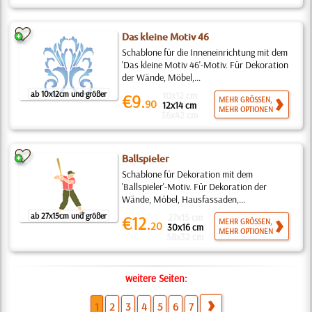
Das kleine Motiv 46
Schablone für die Inneneinrichtung mit dem
'Das kleine Motiv 46'-Motiv. Für Dekoration
der Wände, Möbel,...
ab 10x12cm und größer
10x12 cm
€9.
MEHR GRÖSSEN,
90
12x14 cm
MEHR OPTIONEN
36x42 cm
Ballspieler
Schablone für Dekoration mit dem
'Ballspieler'-Motiv. Für Dekoration der
Wände, Möbel, Hausfassaden,...
ab 27x15cm und größer
27x15 cm
€12.
MEHR GRÖSSEN,
20
30x16 cm
MEHR OPTIONEN
58x32 cm
weitere Seiten:
1
2
3
4
5
6
7