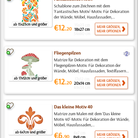
Schablone zum Zeichnen mit dem
'Fantastisches Motiv'-Motiv. Für Dekoration
der Wände, Möbel, Hausfassaden,...
ab 15x23cm und größer
15x23 cm
€12.
MEHR GRÖSSEN,
20
18x27 cm
MEHR OPTIONEN
54x80 cm
b
Fliegenpilzen
Matrize für Dekoration mit dem
Fliegenpilzen-Motiv. Für Dekoration der
Wände, Möbel, Hausfassaden, Textilfasern...
ab 17x12cm und größer
17x12 cm
€12.
MEHR GRÖSSEN,
20
20x14 cm
MEHR OPTIONEN
49x34 cm
Das kleine Motiv 40
Matrize zum Malen mit dem 'Das kleine
Motiv 40'-Motiv. Für Dekoration der Wände,
Möbel, Hausfassaden,...
ab 6x7cm und größer
6x7 cm
€6.
MEHR GRÖSSEN,
90
8x8 cm