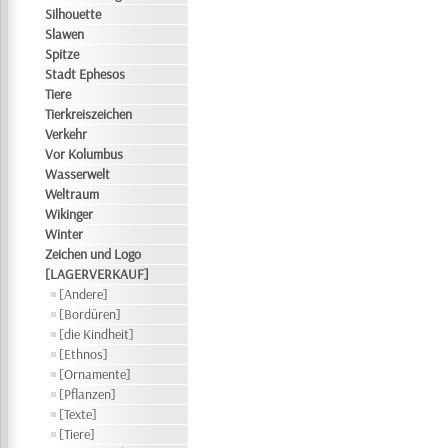
Silhouette
Slawen
Spitze
Stadt Ephesos
Tiere
Tierkreiszeichen
Verkehr
Vor Kolumbus
Wasserwelt
Weltraum
Wikinger
Winter
Zeichen und Logo
[LAGERVERKAUF]
[Andere]
[Bordüren]
[die Kindheit]
[Ethnos]
[Ornamente]
[Pflanzen]
[Texte]
[Tiere]