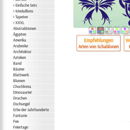
> Einfache Sets
> Medaillons
> Tapeten
> XXXL
Abstraktionen
Ägypten
Empfehlungen
Wi
Amerika
Arabeske
Arten von Schablonen
Architektur
Azteken
Band
Bäume
Blattwerk
Blumen
Chochloma
Dinosaurier
Drachen
Dschungel
Erbe der Jahrhunderte
Fantasie
Fee
Feiertage