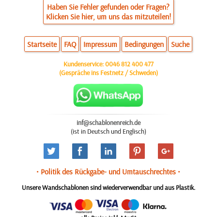
Haben Sie Fehler gefunden oder Fragen?
Klicken Sie hier, um uns das mitzuteilen!
Startseite
FAQ
Impressum
Bedingungen
Suche
Kundenservice:
0046 812 400 477
(Gespräche ins Festnetz / Schweden)
inf@schablonenreich.de
(ist in Deutsch und Englisch)
• Politik des Rückgabe- und Umtauschrechtes •
Unsere Wandschablonen sind wiederverwendbar und aus Plastik.