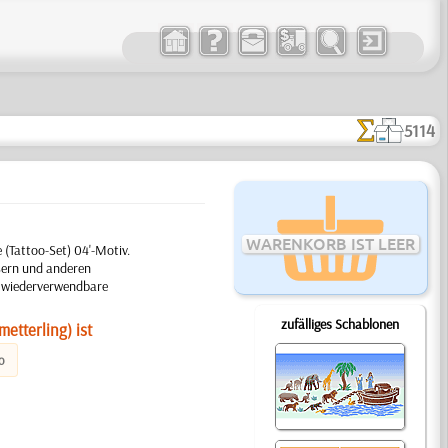
5114
WARENKORB IST LEER
 (Tattoo-Set) 04'-Motiv.
sern und anderen
ge wiederverwendbare
zufälliges Schablonen
etterling) ist
o