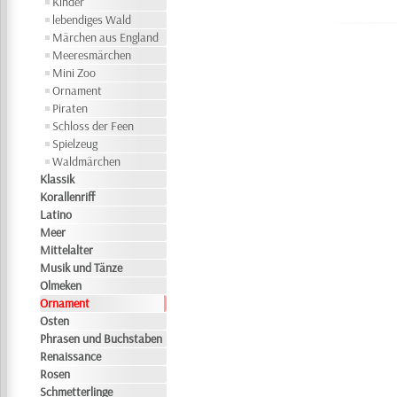
Kinder
lebendiges Wald
Märchen aus England
Meeresmärchen
Mini Zoo
Ornament
Piraten
Schloss der Feen
Spielzeug
Waldmärchen
Klassik
Korallenriff
Latino
Meer
Mittelalter
Musik und Tänze
Olmeken
Ornament
Osten
Phrasen und Buchstaben
Renaissance
Rosen
Schmetterlinge