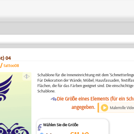
t) 04
/
tattoo08
a
Schablone für die Inneneinrichtung mit dem 'Schmetterlinge
Für Dekoration der Wände, Möbel, Hausfassaden, Textilfa
Flächen, die für das Färben geeignet sind. Die einschichti
Schablone.
O
Die Größe eines Elements (für ein Schm
angegeben.
Malerrolle Vide
Wählen Sie die Größe
Z