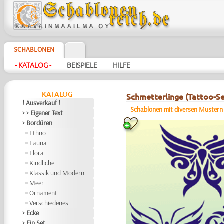
SCHABLONEN
- KATALOG -
BEISPIELE
HILFE
|
|
|
- KATALOG -
Schmetterlinge (Tattoo-Se
! Ausverkauf !
Schablonen mit diversen Mustern
> > Eigener Text
> Bordüren
Ethno
Fauna
Flora
Kindliche
Klassik und Modern
Meer
Ornament
Verschiedenes
> Ecke
> Ein Set