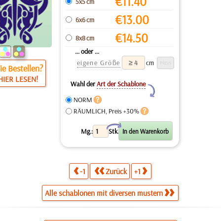
€
11.40
5x5 cm
€
13.00
6x6 cm
€
14.50
8x8 cm
... oder ...
eigene Größe
cm
e Bestellen?
HIER LESEN!
Wahl der
Art der Schablone
Y
NORM
RÄUMLICH, Preis +30%
X
Mg.:
Stk.
-1
Zurück
+1
Alle schablonen mit diversen mustern