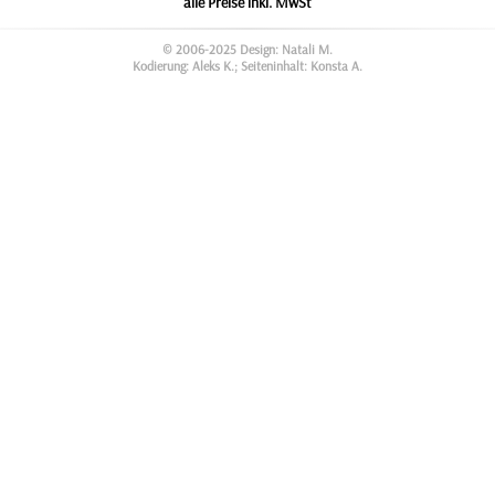
alle Preise inkl. MwSt
© 2006-2025 Design: Natali M.
Kodierung: Aleks K.; Seiteninhalt: Konsta A.