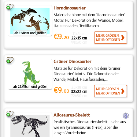
Horndinosaurier
Malerschablone mit dem 'Horndinosaurier'-
Motiv. Für Dekoration der Wände, Möbel,
Hausfassaden, Textilfasern...
ab 11x8cm und größer
11x8 cm
€9.
MEHR GRÖSSEN,
20
22x15 cm
MEHR OPTIONEN
44x30 cm
Grüner Dinosaurier
Matrize für Dekoration mit dem 'Grüner
Dinosaurier'-Motiv. Für Dekoration der
Wände, Möbel, Hausfassaden,...
ab 25x18cm und größer
25x18 cm
€9.
MEHR GRÖSSEN,
00
32x22 cm
MEHR OPTIONEN
72x50 cm
c
Allosaurus-Skelett
Realistisches Dinosaurierskelett - sieht aus
wie ein Tyrannosaurus (T-rex), aber die
langen Vorderbeine...