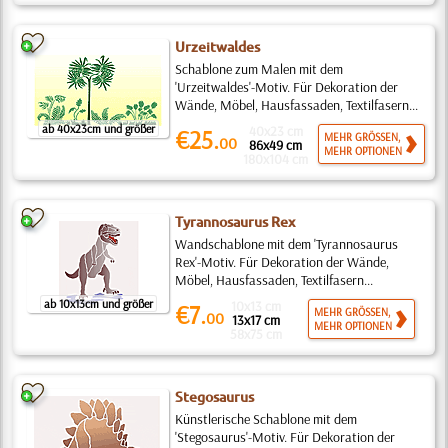
Urzeitwaldes
Schablone zum Malen mit dem
'Urzeitwaldes'-Motiv. Für Dekoration der
Wände, Möbel, Hausfassaden, Textilfasern...
ab 40x23cm und größer
40x23 cm
€25.
MEHR GRÖSSEN,
00
86x49 cm
MEHR OPTIONEN
180x104 cm
Tyrannosaurus Rex
Wandschablone mit dem 'Tyrannosaurus
Rex'-Motiv. Für Dekoration der Wände,
Möbel, Hausfassaden, Textilfasern...
ab 10x13cm und größer
10x13 cm
€7.
MEHR GRÖSSEN,
00
13x17 cm
MEHR OPTIONEN
58x75 cm
Stegosaurus
Künstlerische Schablone mit dem
'Stegosaurus'-Motiv. Für Dekoration der