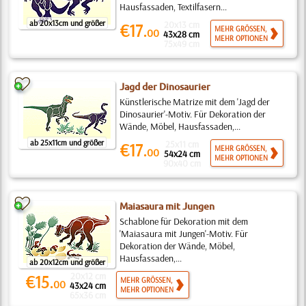
Hausfassaden, Textilfasern...
ab 20x13cm und größer
20x13 cm
€17.
MEHR GRÖSSEN,
00
43x28 cm
MEHR OPTIONEN
75x49 cm
Jagd der Dinosaurier
Künstlerische Matrize mit dem 'Jagd der
Dinosaurier'-Motiv. Für Dekoration der
Wände, Möbel, Hausfassaden,...
ab 25x11cm und größer
25x11 cm
€17.
MEHR GRÖSSEN,
00
54x24 cm
MEHR OPTIONEN
90x40 cm
Maiasaura mit Jungen
Schablone für Dekoration mit dem
'Maiasaura mit Jungen'-Motiv. Für
Dekoration der Wände, Möbel,
Hausfassaden,...
ab 20x12cm und größer
20x12 cm
€15.
MEHR GRÖSSEN,
00
43x24 cm
MEHR OPTIONEN
65x36 cm