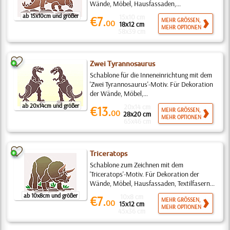
Wände, Möbel, Hausfassaden,...
ab 15x10cm und größer
15x10 cm
€7.
MEHR GRÖSSEN,
00
18x12 cm
MEHR OPTIONEN
58x39 cm
Zwei Tyrannosaurus
Schablone für die Inneneinrichtung mit dem
'Zwei Tyrannosaurus'-Motiv. Für Dekoration
der Wände, Möbel,...
ab 20x14cm und größer
20x14 cm
€13.
MEHR GRÖSSEN,
00
28x20 cm
MEHR OPTIONEN
65x46 cm
Triceratops
Schablone zum Zeichnen mit dem
'Triceratops'-Motiv. Für Dekoration der
Wände, Möbel, Hausfassaden, Textilfasern...
ab 10x8cm und größer
10x8 cm
€7.
MEHR GRÖSSEN,
00
15x12 cm
MEHR OPTIONEN
45x36 cm