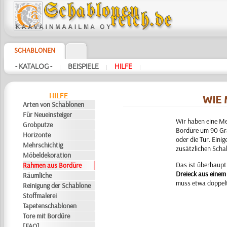
SCHABLONEN
- KATALOG -
BEISPIELE
HILFE
|
|
|
HILFE
WIE
Arten von Schablonen
Für Neueinsteiger
Wir haben eine Me
Grobputze
Bordüre um 90 Gra
Horizonte
oder die Tür. Eini
Mehrschichtig
zusätzlichen Schab
Möbeldekoration
Das ist überhaupt 
Rahmen aus Bordüre
Dreieck aus einem
Räumliche
muss etwa doppelt
Reinigung der Schablone
Stoffmalerei
Tapetenschablonen
Tore mit Bordüre
[FAQ]