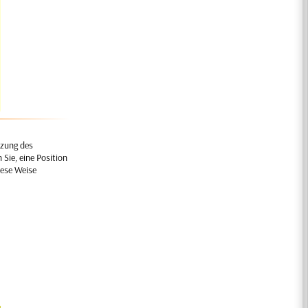
tzung des
 Sie, eine Position
iese Weise