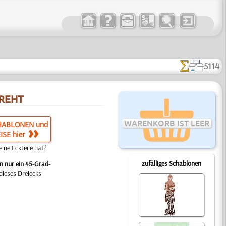
5114
REHT
WARENKORB IST LEER
HABLONEN und
ISE hier
ine Eckteile hat?
zufälliges Schablonen
n nur ein 45-Grad-
dieses Dreiecks