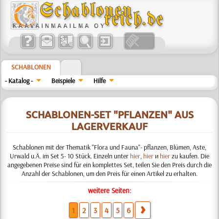
SCHABLONEN
- Katalog -
Beispiele
Hilfe
SCHABLONEN-SET "PFLANZEN" AUS
LAGERVERKAUF
Schablonen mit der Thematik "Flora und Fauna"- pflanzen, Blümen, Aste,
Urwald u.Ä. im Set 5- 10 Stück. Einzeln unter
hier
,
hier
и
hier
zu kaufen. Die
angegebenen Preise sind für ein komplettes Set, teilen Sie den Preis durch die
Anzahl der Schablonen, um den Preis für einen Artikel zu erhalten.
weitere Seiten:
1
2
3
4
5
6