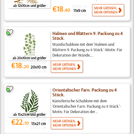
ab 12x10cm und größer
12x10 cm
€18.
MEHR GRÖSSEN,
40
11x9 cm
MEHR OPTIONEN
22x19 cm
Halmen und Blättern 9. Packung zu 4
Stück.
Wandschablone mit dem 'Halmen und
Blättern 9. Packung zu 4 Stück.'-Motiv. Für
Dekoration der Wände,...
ab 20x10cm und größer
20x10 cm
€18.
MEHR GRÖSSEN,
20
20x10 cm
MEHR OPTIONEN
30x14 cm
Orientalischer Farn. Packung zu 4
Stück.
Künstlerische Schablone mit dem
'Orientalischer Farn. Packung zu 4 Stück.'-
Motiv. Für Dekoration der...
ab 15x21cm und größer
15x21 cm
€22.
MEHR GRÖSSEN,
10
15x21 cm
MEHR OPTIONEN
25x35 cm