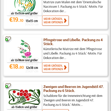
Matrize zum Malen mit dem 'Orientalische
Narzissen 1. Packung zu 4 Stück.'-Motiv. Für
Dekoration der...
ab 15x15cm und größer
15x15 cm
€19.
MEHR GRÖSSEN,
10
15x15 cm
MEHR OPTIONEN
30x30 cm
Pfingstrose und Libelle. Packung zu 4
Stück.
Künstlerische Matrize mit dem 'Pfingstrose
und Libelle. Packung zu 4 Stück.'-Motiv. Für
Dekoration der...
ab 12x18cm und größer
12x18 cm
€18.
MEHR GRÖSSEN,
80
12x18 cm
MEHR OPTIONEN
25x37 cm
Zweigen und Beeren im Jugendstil 47.
Packung zu 6 Stück.
Schablone für die Inneneinrichtung mit dem
'Zweigen und Beeren im Jugendstil 47.
Packung zu 6 Stück.'-Motiv....
ab 15x8cm und größer