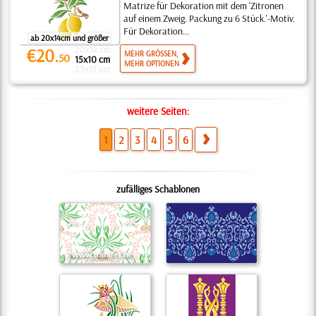
Matrize für Dekoration mit dem 'Zitronen
auf einem Zweig. Packung zu 6 Stück.'-Motiv.
Für Dekoration...
ab 20x14cm und größer
20x14 cm
€20.
MEHR GRÖSSEN,
50
15x10 cm
MEHR OPTIONEN
25x17 cm
weitere Seiten:
1
2
3
4
5
6
zufälliges Schablonen