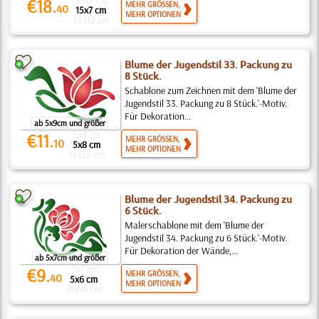
15x8 cm
€18.
MEHR GRÖSSEN,
40
15x7 cm
MEHR OPTIONEN
25x12 cm
Blume der Jugendstil 33. Packung zu
8 Stück.
Schablone zum Zeichnen mit dem 'Blume der
Jugendstil 33. Packung zu 8 Stück.'-Motiv.
Für Dekoration...
ab 5x9cm und größer
5x9 cm
€11.
MEHR GRÖSSEN,
10
5x8 cm
MEHR OPTIONEN
15x25 cm
Blume der Jugendstil 34. Packung zu
6 Stück.
Malerschablone mit dem 'Blume der
Jugendstil 34. Packung zu 6 Stück.'-Motiv.
Für Dekoration der Wände,...
ab 5x7cm und größer
5x7 cm
€9.
MEHR GRÖSSEN,
40
5x6 cm
MEHR OPTIONEN
15x18 cm