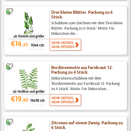
Drei kleine Blätter. Packung zu 6
Stück.
Schablone zum Zeichnen mit dem 'Drei kleine
Blätter. Packung zu 6 Stück.'-Motiv. Für
Dekoration der...
ab 10x4cm und größer
10x4 cm
€14.
MEHR GRÖSSEN,
20
10x4 cm
MEHR OPTIONEN
25x10 cm
Bordürenmotiv aus Farnkraut 12.
Packung zu 4 Stück.
Dekorationsschablone mit dem
'Bordürenmotiv aus Farnkraut 12. Packung
zu 4 Stück.'-Motiv. Für Dekoration...
ab 14x18cm und größer
14x18 cm
€19.
MEHR GRÖSSEN,
80
14x18 cm
MEHR OPTIONEN
25x31 cm
Zitronen auf einem Zweig. Packung zu
6 Stück.