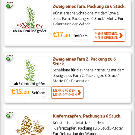
Zweig eines Farn. Packung zu 6 Stück.
Künstlerische Schablone mit dem 'Zweig
eines Farn. Packung zu 6 Stück.'-Motiv. Für
Dekoration der Wände,...
ab 10x10cm und größer
10x10 cm
€17.
MEHR GRÖSSEN,
30
10x10 cm
MEHR OPTIONEN
25x24 cm
Zweig eines Farn 2. Packung zu 6
Stück.
Schablone für die Inneneinrichtung mit dem
'Zweig eines Farn 2. Packung zu 6 Stück.'-
Motiv. Für Dekoration...
ab 5x11cm und größer
5x11 cm
€15.
MEHR GRÖSSEN,
00
5x10 cm
MEHR OPTIONEN
16x33 cm
Kiefernzapfen. Packung zu 6 Stück.
Künstlerische Matrize mit dem
'Kiefernzapfen. Packung zu 6 Stück.'-Motiv.
Für Dekoration der Wände,...