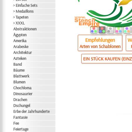
> Einfache Sets
> Medaillons
> Tapeten
> XXXL
Abstraktionen
Ägypten
Empfehlungen
Wi
Amerika
Arten von Schablonen
Arabeske
Architektur
Azteken
EIN STÜCK KAUFEN (EIN
Band
Bäume
Blattwerk
Blumen
Chochloma
Dinosaurier
Drachen
Dschungel
Erbe der Jahrhunderte
Fantasie
Fee
Feiertage