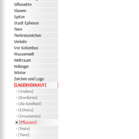
Silhouette
Slawen
Spitze
Stadt Ephesos
Tiere
Tierkreiszeichen
Verkehr
Vor Kolumbus
Wasserwelt
Weltraum
Wikinger
Winter
Zeichen und Logo
[LAGERVERKAUF]
[Andere]
[Bordüren]
[die Kindheit]
[Ethnos]
[Ornamente]
[Pflanzen]
[Texte]
[Tiere]