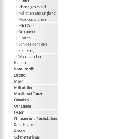
Kinder
lebendiges Wald
Märchen aus England
Meeresmärchen
Mini Zoo
Ornament
Piraten
Schloss der Feen
Spielzeug
Waldmärchen
Klassik
Korallenriff
Latino
Meer
Mittelalter
Musik und Tänze
Olmeken
Ornament
Osten
Phrasen und Buchstaben
Renaissance
Rosen
Schmetterlinge