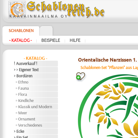
SCHABLONEN
- KATALOG -
BEISPIELE
HILFE
|
|
|
- KATALOG -
Orientalische Narzissen 1.
! Ausverkauf !
Schablonen-Set "Pflanzen" aus La
> > Eigener Text
> Bordüren
Ethno
Fauna
Flora
Kindliche
Klassik und Modern
Meer
Ornament
Verschiedenes
> Ecke
> Ein Set