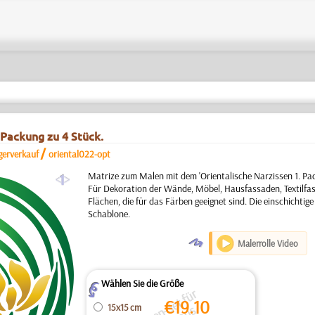
 Packung zu 4 Stück.
/
gerverkauf
oriental022-opt
a
Matrize zum Malen mit dem 'Orientalische Narzissen 1. Pac
Für Dekoration der Wände, Möbel, Hausfassaden, Textilfa
Flächen, die für das Färben geeignet sind. Die einschichti
Schablone.
O
Malerrolle Video
Wählen Sie die Größe
Z
€
19.10
15x15 cm