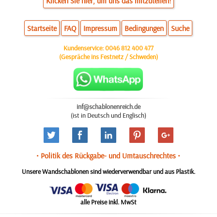
Klicken Sie hier, um uns das mitzuteilen!
Startseite
FAQ
Impressum
Bedingungen
Suche
Kundenservice:
0046 812 400 477
(Gespräche ins Festnetz / Schweden)
inf@schablonenreich.de
(ist in Deutsch und Englisch)
• Politik des Rückgabe- und Umtauschrechtes •
Unsere Wandschablonen sind wiederverwendbar und aus Plastik.
alle Preise inkl. MwSt