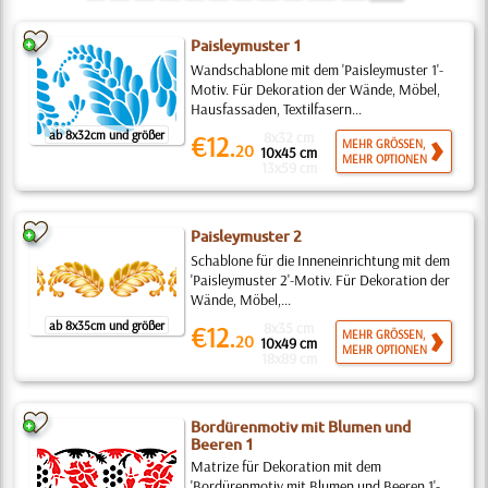
Paisleymuster 1
Wandschablone mit dem 'Paisleymuster 1'-
Motiv. Für Dekoration der Wände, Möbel,
Hausfassaden, Textilfasern...
ab 8x32cm und größer
8x32 cm
€12.
MEHR GRÖSSEN,
20
10x45 cm
MEHR OPTIONEN
13x59 cm
Paisleymuster 2
Schablone für die Inneneinrichtung mit dem
'Paisleymuster 2'-Motiv. Für Dekoration der
Wände, Möbel,...
ab 8x35cm und größer
8x35 cm
€12.
MEHR GRÖSSEN,
20
10x49 cm
MEHR OPTIONEN
18x89 cm
Bordürenmotiv mit Blumen und
Beeren 1
Matrize für Dekoration mit dem
'Bordürenmotiv mit Blumen und Beeren 1'-