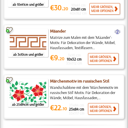
ab 10x41cm und größer
10x41 cm
€30.
MEHR GRÖSSEN,
20
20x81 cm
MEHR OPTIONEN
40x162 cm
b
Mäander
Matrize zum Malen mit dem 'Mäander'-
Motiv. Für Dekoration der Wände, Möbel,
Hausfassaden, Textilfasern...
ab 3x10cm und größer
3x10 cm
€9.
MEHR GRÖSSEN,
20
10x32 cm
MEHR OPTIONEN
35x112 cm
Märchenmotiv im russischen Stil
Wandschablone mit dem 'Märchenmotiv im
russischen Stil'-Motiv. Für Dekoration der
Wände, Möbel, Hausfassaden,...
ab 25x84cm und größer
25x84 cm
€22.
MEHR GRÖSSEN,
10
25x84 cm
MEHR OPTIONEN
35x117 cm