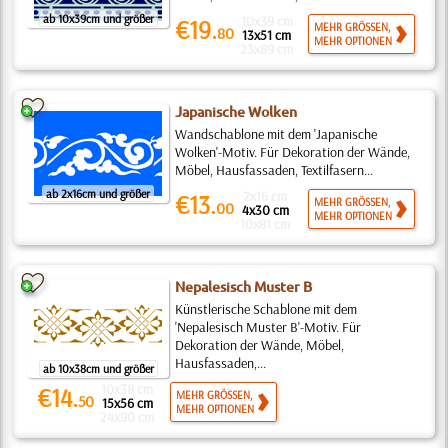
ab 10x39cm und größer
10x39 cm
€19.
MEHR GRÖSSEN,
80
13x51 cm
MEHR OPTIONEN
23x89 cm
Japanische Wolken
Wandschablone mit dem 'Japanische
Wolken'-Motiv. Für Dekoration der Wände,
Möbel, Hausfassaden, Textilfasern...
ab 2x16cm und größer
2x16 cm
€13.
MEHR GRÖSSEN,
00
4x30 cm
MEHR OPTIONEN
10x81 cm
Nepalesisch Muster B
Künstlerische Schablone mit dem
'Nepalesisch Muster B'-Motiv. Für
Dekoration der Wände, Möbel,
Hausfassaden,...
ab 10x38cm und größer
10x38 cm
€14.
MEHR GRÖSSEN,
50
15x56 cm
MEHR OPTIONEN
24x90 cm