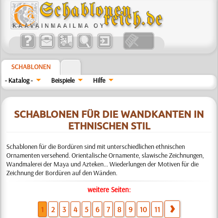
SCHABLONEN
- Katalog -
Beispiele
Hilfe
SCHABLONEN FÜR DIE WANDKANTEN IN
ETHNISCHEN STIL
Schablonen für die Bordüren sind mit unterschiedlichen ethnischen
Ornamenten versehend. Orientalische Ornamente, slawische Zeichnungen,
Wandmalerei der Maya und Azteken… Wiederlungen der Motiven für die
Zeichnung der Bordüren auf den Wänden.
weitere Seiten:
1
2
3
4
5
6
7
8
9
10
11