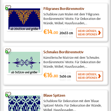
Filigranes Bordürenmotiv
Schablone zum Malen mit dem 'Filigranes
Bordürenmotiv'-Motiv. Für Dekoration der
Wände, Möbel, Hausfassaden,...
ab 20x33cm und größer
20x33 cm
€14.
MEHR GRÖSSEN,
00
20x33 cm
MEHR OPTIONEN
55x90 cm
Schmales Bordürenmotiv
Künstlerische Matrize mit dem 'Schmales
Bordürenmotiv'-Motiv. Für Dekoration der
Wände, Möbel, Hausfassaden,...
ab 3x32cm und größer
3x32 cm
€16.
MEHR GRÖSSEN,
80
5x56 cm
MEHR OPTIONEN
8x81 cm
Blaue Spitzen
Schablone für Dekoration mit dem 'Blaue
Spitzen'-Motiv. Für Dekoration der Wände,
Möbel, Hausfassaden,...