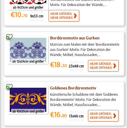
Motiv. Für Dekoration der Wände,...
ab 9x33cm und größer
9x33 cm
€10.
MEHR GRÖSSEN,
70
9x33 cm
MEHR OPTIONEN
15x56 cm
Bordürenmotiv aus Gurken
Matrize zum Malen mit dem 'Bordürenmotiv
aus Gurken'-Motiv. Für Dekoration der
Wände, Möbel, Hausfassaden,...
ab 12x24cm und größer
12x24 cm
€18.
MEHR GRÖSSEN,
30
23x48 cm
MEHR OPTIONEN
38x81 cm
Goldenes Bordürenmotiv
Künstlerische Schablone mit dem 'Goldenes
Bordürenmotiv'-Motiv. Für Dekoration der
Wände, Möbel, Hausfassaden,...
ab 10x35cm und größer
10x35 cm
€16.
MEHR GRÖSSEN,
80
13x46 cm
MEHR OPTIONEN
23x84 cm