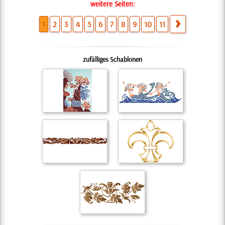
weitere Seiten:
1
2
3
4
5
6
7
8
9
10
11
zufälliges Schablonen