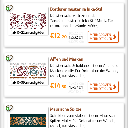
Bordürenmuster im Inka-Stil
Künstlerische Matrize mit dem
'Bordürenmuster im Inka-Stil'-Motiv. Für
Dekoration der Wände, Möbel,...
ab 10x22cm und größer
10x22 cm
€12.
MEHR GRÖSSEN,
20
15x32 cm
MEHR OPTIONEN
42x90 cm
Affen und Masken
Künstlerische Schablone mit dem 'Affen und
Masken'-Motiv. Für Dekoration der Wände,
Möbel, Hausfassaden,...
ab 10x39cm und größer
10x39 cm
€14.
MEHR GRÖSSEN,
50
15x57 cm
MEHR OPTIONEN
30x115 cm
Maurische Spitze
Schablone zum Malen mit dem 'Maurische
Spitze'-Motiv. Für Dekoration der Wände,
Möbel, Hausfassaden,...