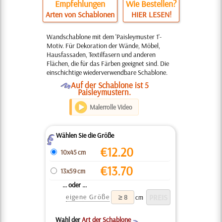
Empfehlungen
Wie Bestellen?
Arten von Schablonen
HIER LESEN!
Wandschablone mit dem 'Paisleymuster 1'-
Motiv. Für Dekoration der Wände, Möbel,
Hausfassaden, Textilfasern und anderen
Flächen, die für das Färben geeignet sind. Die
einschichtige wiederverwendbare Schablone.
O
Auf der Schablone ist 5
Paisleymustern.
Malerrolle Video
Wählen Sie die Größe
Z
€
12.20
10x45 cm
€
13.70
13x59 cm
... oder ...
eigene Größe
cm
Wahl der
Art der Schablone