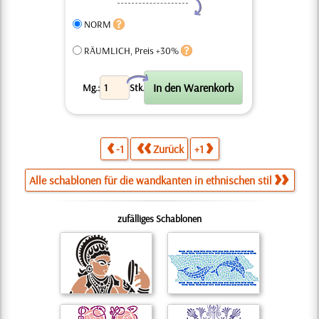
Y
NORM
RÄUMLICH, Preis +30%
X
Mg.:
Stk.
-1
Zurück
+1
Alle schablonen für die wandkanten in ethnischen stil
zufälliges Schablonen