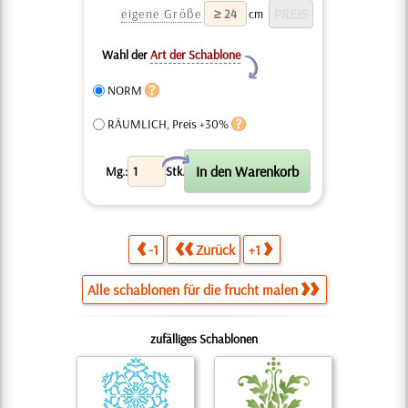
eigene Größe
cm
Wahl der
Art der Schablone
Y
NORM
RÄUMLICH, Preis +30%
X
Mg.:
Stk.
-1
Zurück
+1
Alle schablonen für die frucht malen
zufälliges Schablonen