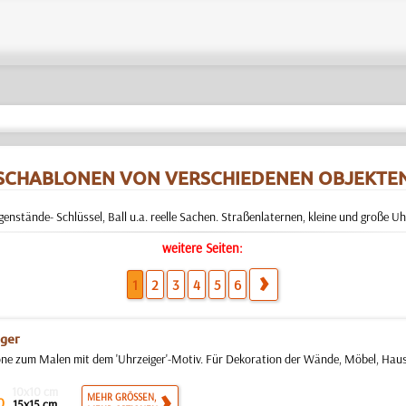
SCHABLONEN VON VERSCHIEDENEN OBJEKTE
nstände- Schlüssel, Ball u.a. reelle Sachen. Straßenlaternen, kleine und große Uh
weitere Seiten:
1
2
3
4
5
6
iger
ne zum Malen mit dem 'Uhrzeiger'-Motiv. Für Dekoration der Wände, Möbel, Hausfa
10x10 cm
MEHR GRÖSSEN,
0
15x15 cm