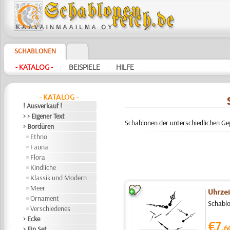
SCHABLONEN
- KATALOG -
BEISPIELE
HILFE
|
|
|
- KATALOG -
! Ausverkauf !
> > Eigener Text
Schablonen der unterschiedlichen Gege
> Bordüren
Ethno
Fauna
Flora
Kindliche
Klassik und Modern
Meer
Uhrze
Ornament
Schablo
Verschiedenes
> Ecke
€7.
6
> Ein Set