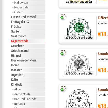
ab 15x18cm und größer
Halloween
Neues Jahr
Ostern
Fliesen und Mosaik
Ziffer
Freitag der 13
Rundes 
Früchte
Garten
€18.
Gastronom
ab 30x30cm und größer
Gegenstände
Gesichter
Griechenland
Stunde
Himmel
Wandsch
Illusionen der Meer
Indien
€18.
Insekten
ab 30x30cm und größer
Jugendstil
Kelten
Kindheit
Alice
Stunde
Arche Noah
Schablo
Bär und Freunde
Indianer
€18.