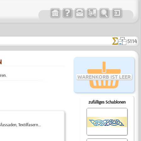
5114
N
ren.
WARENKORB IST LEER
zufälliges Schablonen
ssaden, Textilfasern...