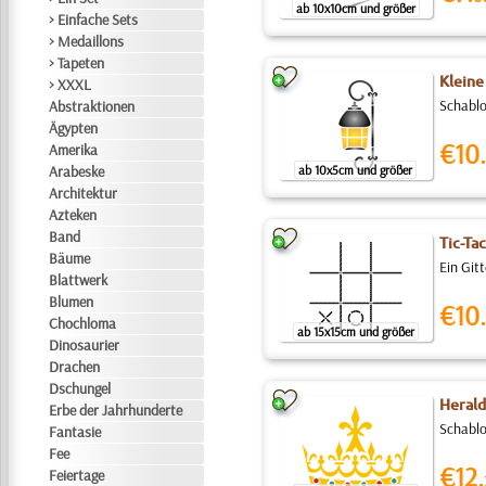
ab 10x10cm und größer
> Einfache Sets
> Medaillons
> Tapeten
Kleine
> XXXL
Schablo
Abstraktionen
Ägypten
€10.
Amerika
Arabeske
ab 10x5cm und größer
Architektur
Azteken
Band
Tic-Ta
Bäume
Ein Git
Blattwerk
Blumen
€10.
Chochloma
ab 15x15cm und größer
Dinosaurier
Drachen
Dschungel
Herald
Erbe der Jahrhunderte
Schablo
Fantasie
Fee
€12.
Feiertage