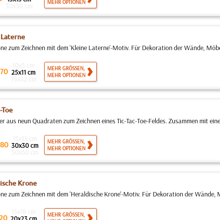
MEHR OPTIONEN
30x30 cm
 Laterne
ne zum Zeichnen mit dem 'Kleine Laterne'-Motiv. Für Dekoration der Wände, Möbe
10x5 cm
MEHR GRÖSSEN,
70
25x11 cm
MEHR OPTIONEN
75x32 cm
c-Toe
ter aus neun Quadraten zum Zeichnen eines Tic-Tac-Toe-Feldes. Zusammen mit eine
15x15 cm
MEHR GRÖSSEN,
80
30x30 cm
MEHR OPTIONEN
50x50 cm
ische Krone
ne zum Zeichnen mit dem 'Heraldische Krone'-Motiv. Für Dekoration der Wände, M
15x18 cm
MEHR GRÖSSEN,
20
20x23 cm