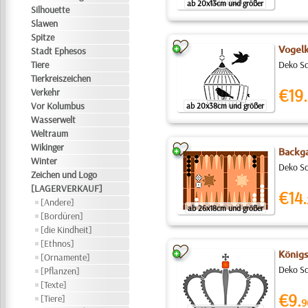
ab 20x13cm und größer
Silhouette
Slawen
Spitze
Vogelk
Stadt Ephesos
Tiere
Deko Sc
Tierkreiszeichen
€19.
Verkehr
Vor Kolumbus
ab 20x38cm und größer
Wasserwelt
Weltraum
Wikinger
Backg
Winter
Deko Sc
Zeichen und Logo
[LAGERVERKAUF]
€14.
[Andere]
ab 26x18cm und größer
[Bordüren]
[die Kindheit]
[Ethnos]
Königs
[Ornamente]
Deko Sc
[Pflanzen]
[Texte]
€9.
[Tiere]
9