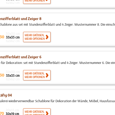
MEHR OPTIONEN
62x62 cm
nzifferblatt und Zeiger 8
hablone aus set mit Stundenzifferblatt und 4 Zeiger. Musternummer 8. Die einsch
30x30 cm
MEHR GRÖSSEN,
30
35x35 cm
MEHR OPTIONEN
62x62 cm
nzifferblatt und Zeiger 6
 für Dekoration: set mit Stundenzifferblatt und 4 Zeiger. Musternummer 6. Die ei
30x30 cm
MEHR GRÖSSEN,
30
35x35 cm
MEHR OPTIONEN
62x62 cm
äfig 04
erei wiederverwendbar Schablone für Dekoration der Wände, Möbel, Hausfassaden
20x13 cm
MEHR GRÖSSEN,
70
30x19 cm