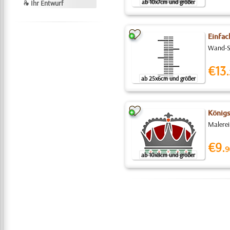
ab 10x7cm und größer
❧ Ihr Entwurf
Einfa
Wand-Sc
€13.
ab 25x6cm und größer
Königs
Malerei
€9.
9
ab 10x8cm und größer