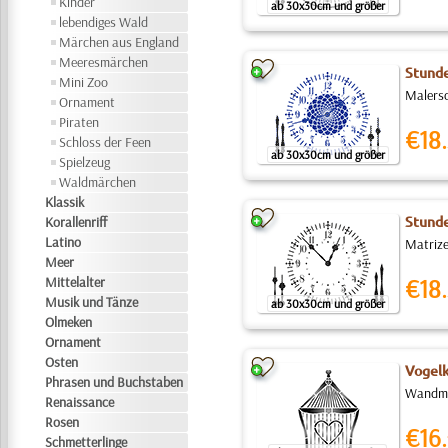
Kinder
ab 30x30cm und größer
lebendiges Wald
Märchen aus England
Meeresmärchen
Stunde
Mini Zoo
Malersc
Ornament
Piraten
€18.
Schloss der Feen
ab 30x30cm und größer
Spielzeug
Waldmärchen
Klassik
Korallenriff
Stunde
Latino
Matrize
Meer
Mittelalter
€18.
Musik und Tänze
ab 30x30cm und größer
Olmeken
Ornament
Osten
Vogelk
Phrasen und Buchstaben
Wandmal
Renaissance
Rosen
€16.
Schmetterlinge