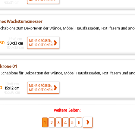
MEHR OPTIONEN
45x31 cm
ches Wachstumsmesser
hablone zum Dekorieren der Wände, Möbel, Hausfassaden, Textilfasern und ander
25x6 cm
MEHR GRÖSSEN,
30
50x13 cm
MEHR OPTIONEN
100x13 cm
krone 01
 Schablone für Dekoration der Wände, Möbel, Hausfassaden, Textilfasern und ande
10x8 cm
MEHR GRÖSSEN,
0
15x12 cm
MEHR OPTIONEN
45x36 cm
weitere Seiten:
1
2
3
4
5
6