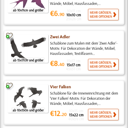
Wände, Möbel, Hausfassaden,...
ab 10x11cm und größer
10x11 cm
€6.
MEHR GRÖSSEN,
90
10x10 cm
MEHR OPTIONEN
25x26 cm
Zwei Adler
Schablone zum Malen mit dem 'Zwei Adler'-
Motiv. Für Dekoration der Wände, Möbel,
Hausfassaden, Textilfasern...
ab 15x17cm und größer
15x17 cm
€8.
MEHR GRÖSSEN,
40
15x17 cm
MEHR OPTIONEN
45x51 cm
Vier Falken
Schablone für die Inneneinrichtung mit dem
'Vier Falken'-Motiv. Für Dekoration der
Wände, Möbel, Hausfassaden,...
ab 10x15cm und größer
10x15 cm
€12.
MEHR GRÖSSEN,
20
15x22 cm
MEHR OPTIONEN
40x59 cm