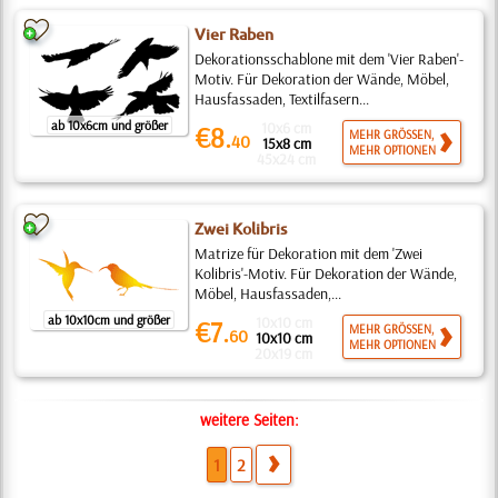
Vier Raben
Dekorationsschablone mit dem 'Vier Raben'-
Motiv. Für Dekoration der Wände, Möbel,
Hausfassaden, Textilfasern...
ab 10x6cm und größer
10x6 cm
€8.
MEHR GRÖSSEN,
40
15x8 cm
MEHR OPTIONEN
45x24 cm
Zwei Kolibris
Matrize für Dekoration mit dem 'Zwei
Kolibris'-Motiv. Für Dekoration der Wände,
Möbel, Hausfassaden,...
ab 10x10cm und größer
10x10 cm
€7.
MEHR GRÖSSEN,
60
10x10 cm
MEHR OPTIONEN
20x19 cm
weitere Seiten:
1
2