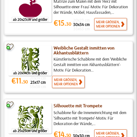
Matrize zum Malen mit dem 'Herz mit
Silhouette einer Frau'-Motiv. Für Dekoration
der Wände, Möbel, Hausfassaden,...
ab 20x23cm und größer
20x23 cm
€15.
MEHR GRÖSSEN,
30
30x34 cm
MEHR OPTIONEN
55x63 cm
Weibliche Gestalt inmitten von
Akhantusblättern
Künstlerische Schablone mit dem 'Weibliche
Gestalt inmitten von Akhantusblättern'-
Motiv. Für Dekoration...
ab 20x14cm und größer
20x14 cm
€11.
MEHR GRÖSSEN,
50
25x17 cm
MEHR OPTIONEN
55x38 cm
Silhouette mit Trompete
Schablone für die Inneneinrichtung mit dem
'Silhouette mit Trompete'-Motiv. Für
Dekoration der Wände,...
ab 25x25cm und größer
25x25 cm
€14.
MEHR GRÖSSEN,
50
30x30 cm