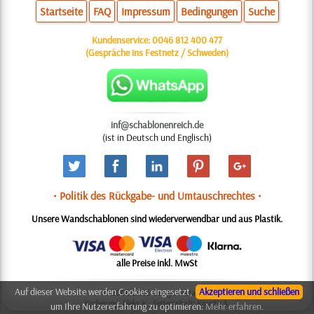
Startseite
FAQ
Impressum
Bedingungen
Suche
Kundenservice:
0046 812 400 477
(Gespräche ins Festnetz / Schweden)
inf@schablonenreich.de
(ist in Deutsch und Englisch)
• Politik des Rückgabe- und Umtauschrechtes •
Unsere Wandschablonen sind wiederverwendbar und aus Plastik.
alle Preise inkl. MwSt
Auf dieser Website werden Cookies eingesetzt,
Akzeptieren und schließen
© 2006-2025 Design: Natali M.
Kodierung: Aleks K.; Seiteninhalt: Konsta A.
um Ihre Nutzererfahrung zu optimieren:
Mehr erfahren.