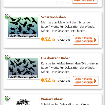
MEHR OPTIONEN
90x90 cm
Schar von Raben
Matrize zum Malen mit dem 'Schar von
Raben'-Motiv. Für Dekoration der Wände,
Möbel, Hausfassaden, Textilfasern...
ab 80x57cm und größer
80x57 cm
€32.
MEHR GRÖSSEN,
10
92x65 cm
MEHR OPTIONEN
160x113 cm
Die dreizehn Raben
Künstlerische Matrize mit dem 'Die dreizehn
Raben'-Motiv. Für Dekoration der Wände,
Möbel, Hausfassaden,...
ab 80x57cm und größer
80x57 cm
€32.
MEHR GRÖSSEN,
10
92x65 cm
MEHR OPTIONEN
160x113 cm
Weiser Führer
Schablone für Dekoration der Wände,