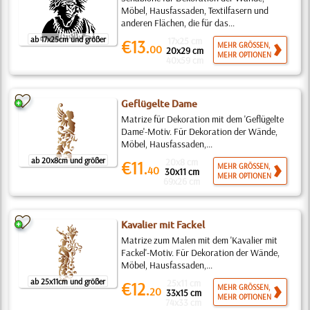
Möbel, Hausfassaden, Textilfasern und
anderen Flächen, die für das...
ab 17x25cm und größer
17x25 cm
€13.
MEHR GRÖSSEN,
00
20x29 cm
MEHR OPTIONEN
40x59 cm
Geflügelte Dame
Matrize für Dekoration mit dem 'Geflügelte
Dame'-Motiv. Für Dekoration der Wände,
Möbel, Hausfassaden,...
ab 20x8cm und größer
20x8 cm
€11.
MEHR GRÖSSEN,
40
30x11 cm
MEHR OPTIONEN
69x26 cm
Kavalier mit Fackel
Matrize zum Malen mit dem 'Kavalier mit
Fackel'-Motiv. Für Dekoration der Wände,
Möbel, Hausfassaden,...
ab 25x11cm und größer
25x11 cm
€12.
MEHR GRÖSSEN,
20
33x15 cm
MEHR OPTIONEN
74x33 cm