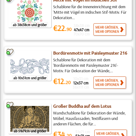
Mitte mit Vögel im indischen Stil
Schablone für die Inneneinrichtung mit dem
'Mitte mit Vögel im indischen Stil'-Motiv. Für
Dekoration...
ab 38x38cm und größer
38x38 cm
€22.
MEHR GRÖSSEN,
90
47x47 cm
MEHR OPTIONEN
70x70 cm
Bordürenmotiv mit Paisleymuster 216
Schablone für Dekoration mit dem
'Bordürenmotiv mit Paisleymuster 216'-
Motiv. Für Dekoration der Wände,...
ab 10x31cm und größer
10x31 cm
€12.
MEHR GRÖSSEN,
20
12x37 cm
MEHR OPTIONEN
36x111 cm
Großer Buddha auf dem Lotus
Wandschablone für Dekoration der Wände,
Möbel, Hausfassaden, Textilfasern und
anderen Flächen, die für...
ab 51x71cm und größer
51x71 cm
€34.
MEHR GRÖSSEN,
20