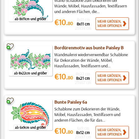
Wand-Schablone zum Dekorieren der
Wände, Möbel, Hausfassaden, Textilfasern
und anderen Flächen, die...
ab 8x11cm und größer
8x11 cm
€10.
MEHR GRÖSSEN,
80
8x11 cm
MEHR OPTIONEN
25x34 cm
Bordürenmotiv aus bunte Paisley B
Wandmalerei wiederverwendbar Schablone
für Dekoration der Wände, Möbel,
Hausfassaden, Textilfasern und...
ab 8x22cm und größer
8x22 cm
€10.
MEHR GRÖSSEN,
80
8x21 cm
MEHR OPTIONEN
25x67 cm
Bunte Paisley 6a
Schablone zum Dekorieren der Wände,
Möbel, Hausfassaden, Textilfasern und
anderen Flächen, die für das...
ab 6x9cm und größer
6x9 cm
€10.
MEHR GRÖSSEN,
80
8x12 cm
MEHR OPTIONEN
25x37 cm