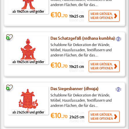
anderen Flächen, die für das...
ab 19x25cm und größer
19x25 cm
€10.
MEHR GRÖSSEN,
70
19x25 cm
MEHR OPTIONEN
69x91 cm
b
Das Schatzgefäß (nidhana kumbha)
Schablone für Dekoration der Wände,
Möbel, Hausfassaden, Textilfasern und
anderen Flächen, die für das...
ab 19x25cm und größer
19x25 cm
€10.
MEHR GRÖSSEN,
70
19x25 cm
MEHR OPTIONEN
69x91 cm
b
Das Siegesbanner (dhvaja)
Schablone für Dekoration der Wände,
Möbel, Hausfassaden, Textilfasern und
anderen Flächen, die für das...
ab 21x25cm und größer
21x25 cm
€10.
MEHR GRÖSSEN,
70
21x25 cm
MEHR OPTIONEN
76x90 cm