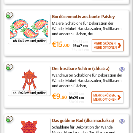
Bordürenmotiv aus bunte Paisley
Malerei Schablone für Dekoration der
Wände, Möbel, Hausfassaden, Textilfasern
und anderen Flächen, die...
ab 10x31cm und größer
10x31 cm
€15.
MEHR GRÖSSEN,
00
15x47 cm
MEHR OPTIONEN
33x102 cm
b
Der kostbare Schirm (chhatra)
Wandmuster Schablone für Dekoration der
Wände, Möbel, Hausfassaden, Textilfasern
und anderen Flächen,...
ab 16x25cm und größer
16x25 cm
€9.
MEHR GRÖSSEN,
90
16x25 cm
MEHR OPTIONEN
58x91 cm
b
Das goldene Rad (dharmachakra)
Schablone für Dekoration der Wände,
Möbel, Hausfassaden, Textilfasern und