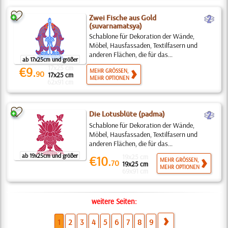
b
Zwei Fische aus Gold
(suvarnamatsya)
Schablone für Dekoration der Wände,
Möbel, Hausfassaden, Textilfasern und
anderen Flächen, die für das...
ab 17x25cm und größer
17x25 cm
€9.
MEHR GRÖSSEN,
90
17x25 cm
MEHR OPTIONEN
62x91 cm
b
Die Lotusblüte (padma)
Schablone für Dekoration der Wände,
Möbel, Hausfassaden, Textilfasern und
anderen Flächen, die für das...
ab 19x25cm und größer
19x25 cm
€10.
MEHR GRÖSSEN,
70
19x25 cm
MEHR OPTIONEN
69x91 cm
weitere Seiten:
1
2
3
4
5
6
7
8
9