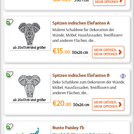
51x71 cm
MEHR OPTIONEN
86x120 cm
Spitzen indischen Elefanten A
Malerei Schablone für Dekoration der
Wände, Möbel, Hausfassaden, Textilfasern
und anderen Flächen, die...
ab 20x17cm und größer
20x17 cm
€15.
MEHR GRÖSSEN,
00
30x26 cm
MEHR OPTIONEN
90x77 cm
b
Spitzen indischen Elefanten B
Deko Schablone zum Dekorieren der Wände,
Möbel, Hausfassaden, Textilfasern und
anderen Flächen, die...
ab 20x17cm und größer
20x17 cm
€20.
MEHR GRÖSSEN,
80
30x26 cm
MEHR OPTIONEN
90x77 cm
Bunte Paisley 7b