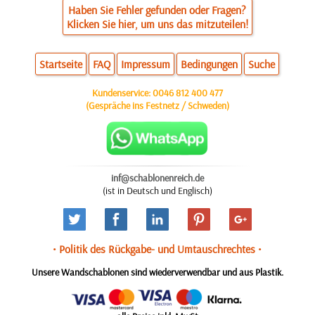
Haben Sie Fehler gefunden oder Fragen?
Klicken Sie hier, um uns das mitzuteilen!
Startseite
FAQ
Impressum
Bedingungen
Suche
Kundenservice:
0046 812 400 477
(Gespräche ins Festnetz / Schweden)
inf@schablonenreich.de
(ist in Deutsch und Englisch)
• Politik des Rückgabe- und Umtauschrechtes •
Unsere Wandschablonen sind wiederverwendbar und aus Plastik.