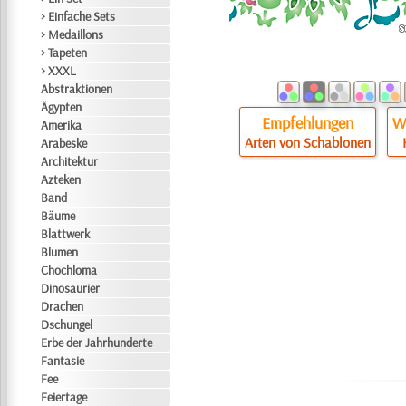
> Einfache Sets
> Medaillons
> Tapeten
> XXXL
Abstraktionen
Ägypten
Empfehlungen
Wi
Amerika
Arten von Schablonen
Arabeske
Architektur
Azteken
Band
Bäume
Blattwerk
Blumen
Chochloma
Dinosaurier
Drachen
Dschungel
Erbe der Jahrhunderte
Fantasie
Fee
Feiertage