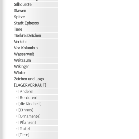
Silhouette
Slawen
Spitze
Stadt Ephesos
Tiere
Tierkreiszeichen
Verkehr
Vor Kolumbus
Wasserwelt
Weltraum
Wikinger
Winter
Zeichen und Logo
[LAGERVERKAUF]
[Andere]
[Bordüren]
[die Kindheit]
[Ethnos]
[Ornamente]
[Pflanzen]
[Texte]
[Tiere]