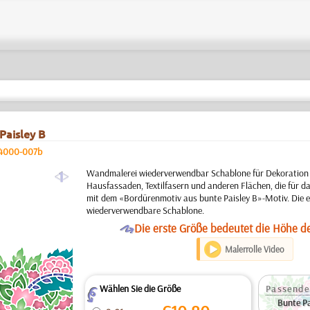
Paisley B
4000-007b
a
Wandmalerei wiederverwendbar Schablone für Dekoration
Hausfassaden, Textilfasern und anderen Flächen, die für da
mit dem «Bordürenmotiv aus bunte Paisley B»-Motiv. Die e
wiederverwendbare Schablone.
O
Die erste Größe bedeutet die Höhe d
Malerrolle Video
Wählen Sie die Größe
Passende
Z
Bunte Pa