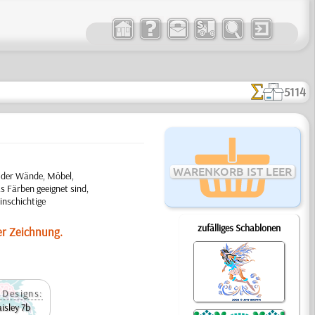
5114
WARENKORB IST LEER
 der Wände, Möbel,
s Färben geeignet sind,
inschichtige
zufälliges Schablonen
er Zeichnung.
 Designs:
isley 7b