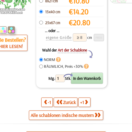
€
10.80
8x21 cm
€
14.20
15x40 cm
€
20.80
25x67 cm
... oder ...
eigene Größe
cm
e Bestellen?
HIER LESEN!
Wahl der
Art der Schablone
Y
NORM
RÄUMLICH, Preis +30%
X
Mg.:
Stk.
-1
Zurück
+1
Alle schablonen indische mustern