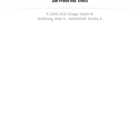
alle Preise inkl. MwSt
© 2006-2025 Design: Natali M.
Kodierung: Aleks K.; Seiteninhalt: Konsta A.