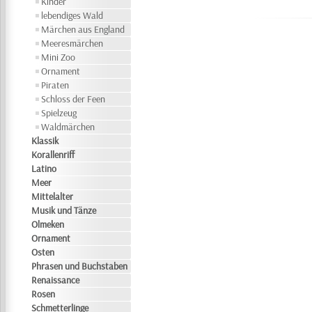
Kinder
lebendiges Wald
Märchen aus England
Meeresmärchen
Mini Zoo
Ornament
Piraten
Schloss der Feen
Spielzeug
Waldmärchen
Klassik
Korallenriff
Latino
Meer
Mittelalter
Musik und Tänze
Olmeken
Ornament
Osten
Phrasen und Buchstaben
Renaissance
Rosen
Schmetterlinge