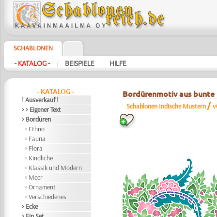
SCHABLONEN
- KATALOG -
BEISPIELE
HILFE
|
|
|
- KATALOG -
Bordürenmotiv aus bunte 
! Ausverkauf !
/
Schablonen Indische Mustern
v
> > Eigener Text
> Bordüren
Ethno
Fauna
Flora
Kindliche
Klassik und Modern
Meer
Ornament
Verschiedenes
> Ecke
> Ein Set