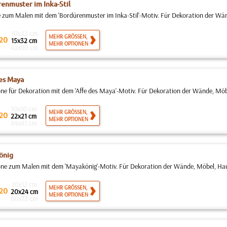
enmuster im Inka-Stil
 zum Malen mit dem 'Bordürenmuster im Inka-Stil'-Motiv. Für Dekoration der Wän
10x22 cm
MEHR GRÖSSEN,
20
15x32 cm
MEHR OPTIONEN
42x90 cm
es Maya
ne für Dekoration mit dem 'Affe des Maya'-Motiv. Für Dekoration der Wände, Möb
10x10 cm
MEHR GRÖSSEN,
20
22x21 cm
MEHR OPTIONEN
44x41 cm
önig
ne zum Malen mit dem 'Mayakönig'-Motiv. Für Dekoration der Wände, Möbel, Hausf
10x12 cm
MEHR GRÖSSEN,
20
20x24 cm
MEHR OPTIONEN
60x72 cm