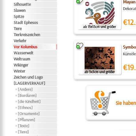
Mayan
Silhouette
Dekorat
Slawen
Spitze
€12.
Stadt Ephesos
ab 15x13cm und größer
Tiere
Tierkreiszeichen
Verkehr
Vor Kolumbus
Symbo
Wasserwelt
Künstle
Weltraum
Wikinger
€19.
Winter
ab 3x3cm und größer
Zeichen und Logo
[LAGERVERKAUF]
[Andere]
[Bordüren]
[die Kindheit]
Sie haben
[Ethnos]
[Ornamente]
[Pflanzen]
[Texte]
[Tiere]