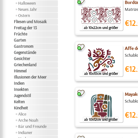
Bordür
Halloween
Neues Jahr
Matrize
Ostern
€12.
Fliesen und Mosaik
Freitag der 13
ab 10x22cm und größer
Früchte
Garten
Gastronom
Affe d
Gegenstände
Schablo
Gesichter
Griechenland
€12.
Himmel
ab 10x10cm und größer
Illusionen der Meer
Indien
Insekten
Mayak
Jugendstil
Schablo
Kelten
Kindheit
€12.
Alice
ab 10x12cm und größer
Arche Noah
Bär und Freunde
Indianer