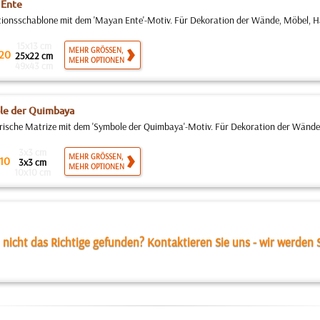
 Ente
ionsschablone mit dem 'Mayan Ente'-Motiv. Für Dekoration der Wände, Möbel, Hau
15x13 cm
MEHR GRÖSSEN,
20
25x22 cm
MEHR OPTIONEN
49x43 cm
le der Quimbaya
rische Matrize mit dem 'Symbole der Quimbaya'-Motiv. Für Dekoration der Wände,
3x3 cm
MEHR GRÖSSEN,
10
3x3 cm
MEHR OPTIONEN
10x10 cm
 nicht das Richtige gefunden? Kontaktieren Sie uns - wir werden S