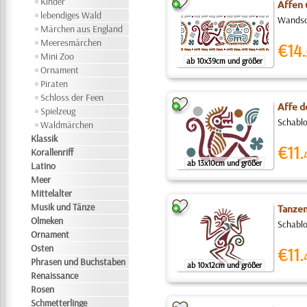
Kinder
Affen
lebendiges Wald
Wandsch
Märchen aus England
Meeresmärchen
€14.
Mini Zoo
ab 10x39cm und größer
Ornament
Piraten
Schloss der Feen
Affe d
Spielzeug
Schablo
Waldmärchen
Klassik
€11.
Korallenriff
ab 13x10cm und größer
Latino
Meer
Mittelalter
Musik und Tänze
Tanzen
Olmeken
Schablo
Ornament
Osten
€11.
Phrasen und Buchstaben
ab 10x12cm und größer
Renaissance
Rosen
Schmetterlinge