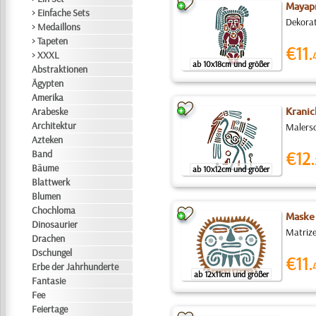
Mayapr
> Einfache Sets
Dekorat
> Medaillons
> Tapeten
€11.
> XXXL
ab 10x18cm und größer
Abstraktionen
Ägypten
Amerika
Arabeske
Kranic
Architektur
Malersc
Azteken
Band
€12.
Bäume
ab 10x12cm und größer
Blattwerk
Blumen
Chochloma
Maske 
Dinosaurier
Matrize
Drachen
Dschungel
€11.
Erbe der Jahrhunderte
ab 12x11cm und größer
Fantasie
Fee
Feiertage