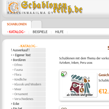
SCHABLONEN
- KATALOG -
BEISPIELE
HILFE
|
|
|
- KATALOG -
! Ausverkauf !
> > Eigener Text
Schablonen mit dem Thema der vorkol
> Bordüren
Azteken, Inken, Peru usw.
Ethno
Fauna
Flora
Gesich
Kindliche
Schablo
Klassik und Modern
Meer
€12.
Ornament
ab 10x11cm und größer
Verschiedenes
> Ecke
> Ein Set