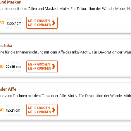
 und Masken
ablone mit dem 'Affen und Masken'-Motiv. Für Dekoration der Wände, Möbel, Haus
10x39 cm
MEHR GRÖSSEN,
50
15x57 cm
MEHR OPTIONEN
30x115 cm
es Inka
ne für die Inneneinrichtung mit dem 'Affe des Inka'-Motiv. Für Dekoration der Wän
13x10 cm
MEHR GRÖSSEN,
40
22x16 cm
MEHR OPTIONEN
55x40 cm
der Affe
ne zum Zeichnen mit dem 'Tanzender Affe'-Motiv. Für Dekoration der Wände, Möbe
10x12 cm
MEHR GRÖSSEN,
40
18x21 cm
MEHR OPTIONEN
45x52 cm