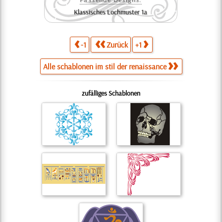
Klassisches Lochmuster 1a
-1
Zurück
+1
Alle schablonen im stil der renaissance
zufälliges Schablonen