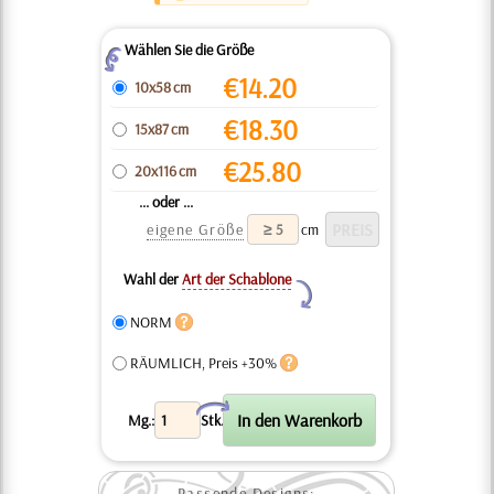
Wählen Sie die Größe
Z
€
14.20
10x58 cm
€
18.30
15x87 cm
€
25.80
20x116 cm
... oder ...
eigene Größe
cm
Wahl der
Art der Schablone
Y
NORM
RÄUMLICH, Preis +30%
X
Mg.:
Stk.
Passende Designs: