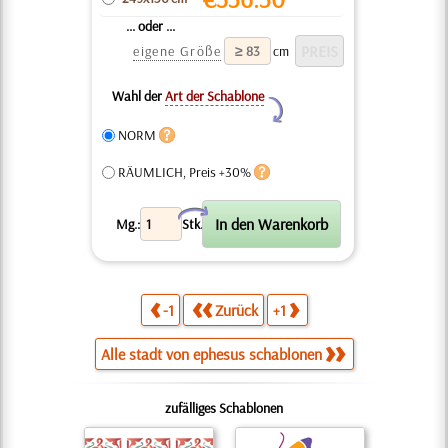
... oder ...
eigene Größe
cm
Wahl der
Art der Schablone
Y
NORM
RÄUMLICH, Preis +30%
X
Mg.:
Stk.
-1
Zurück
+1
Alle stadt von ephesus schablonen
zufälliges Schablonen