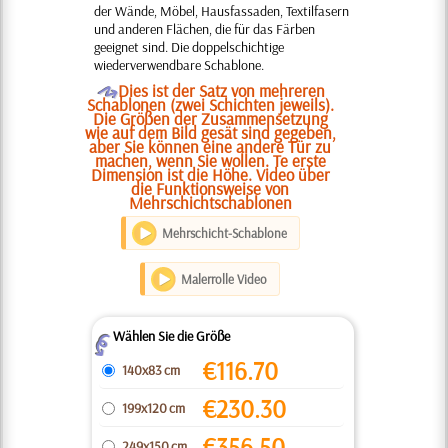
der Wände, Möbel, Hausfassaden, Textilfasern
und anderen Flächen, die für das Färben
geeignet sind. Die doppelschichtige
wiederverwendbare Schablone.
O
Dies ist der Satz von mehreren
Schablonen (zwei Schichten jeweils).
Die Größen der Zusammensetzung
wie auf dem Bild gesät sind gegeben,
aber Sie können eine andere Tür zu
machen, wenn Sie wollen. Te erste
Dimension ist die Höhe. Video über
die Funktionsweise von
Mehrschichtschablonen
Mehrschicht-Schablone
Malerrolle Video
Wählen Sie die Größe
Z
€
116.70
140x83 cm
€
230.30
199x120 cm
€
356.50
249x150 cm