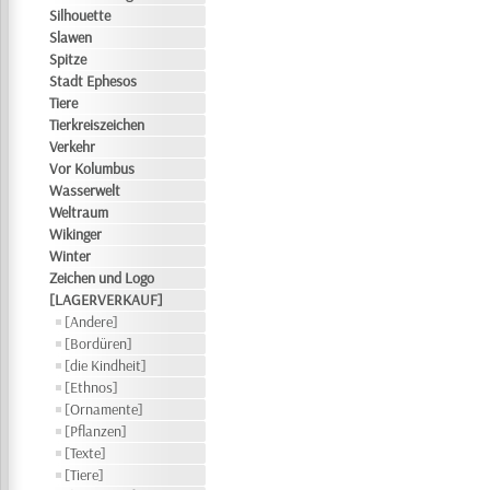
Silhouette
Slawen
Spitze
Stadt Ephesos
Tiere
Tierkreiszeichen
Verkehr
Vor Kolumbus
Wasserwelt
Weltraum
Wikinger
Winter
Zeichen und Logo
[LAGERVERKAUF]
[Andere]
[Bordüren]
[die Kindheit]
[Ethnos]
[Ornamente]
[Pflanzen]
[Texte]
[Tiere]