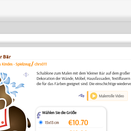
r Bär
/
 Kindes - Spielzeug
chrs011
a
Schablone zum Malen mit dem 'Kleiner Bär auf dem großer 
Dekoration der Wände, Möbel, Hausfassaden, Textilfasern
die für das Färben geeignet sind. Die einschichtige wieder
O
Malerrolle Video
Wählen Sie die Größe
Z
€
10.70
15x13 cm