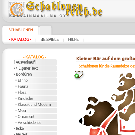
SCHABLONEN
- KATALOG -
BEISPIELE
HILFE
|
|
|
- KATALOG -
Kleiner Bär auf dem große
! Ausverkauf !
Schablonen für die Raumdekor des
> > Eigener Text
> Bordüren
Ethno
Fauna
Flora
Kindliche
Klassik und Modern
Meer
Ornament
Verschiedenes
> Ecke
> Ein Set