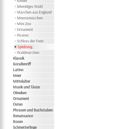
Kinder
lebendiges Wald
Märchen aus England
Meeresmärchen
Mini Zoo
Ornament
Piraten
Schloss der Feen
Spielzeug
Waldmärchen
Klassik
Korallenriff
Latino
Meer
Mittelalter
Musik und Tänze
Olmeken
Ornament
Osten
Phrasen und Buchstaben
Renaissance
Rosen
Schmetterlinge