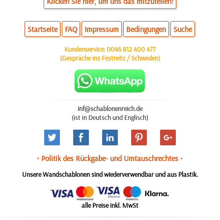
Klicken Sie hier, um uns das mitzuteilen!
Startseite
FAQ
Impressum
Bedingungen
Suche
Kundenservice:
0046 812 400 477
(Gespräche ins Festnetz / Schweden)
inf@schablonenreich.de
(ist in Deutsch und Englisch)
• Politik des Rückgabe- und Umtauschrechtes •
Unsere Wandschablonen sind wiederverwendbar und aus Plastik.
alle Preise inkl. MwSt