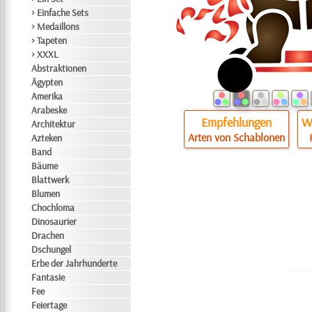
> Einfache Sets
> Medaillons
> Tapeten
> XXXL
Abstraktionen
Ägypten
Amerika
Arabeske
Empfehlungen
Wi
Architektur
Arten von Schablonen
Azteken
Band
Bäume
Blattwerk
Blumen
Chochloma
Dinosaurier
Drachen
Dschungel
Erbe der Jahrhunderte
Fantasie
Fee
Feiertage