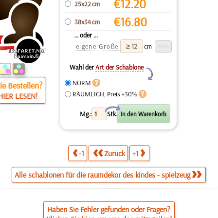
€
12.20
25x22 cm
€
16.80
38x34 cm
... oder ...
eigene Größe
cm
Wahl der
Art der Schablone
Y
NORM
e Bestellen?
RÄUMLICH, Preis +30%
HIER LESEN!
X
Mg.:
Stk.
-1
Zurück
+1
Alle schablonen für die raumdekor des kindes - spielzeug
Haben Sie Fehler gefunden oder Fragen?